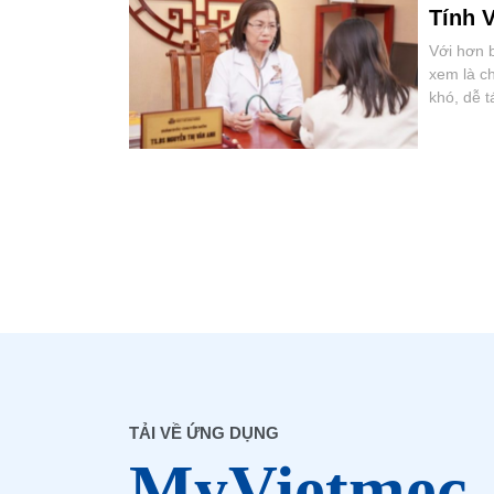
Tính V
Với hơn 
xem là c
khó, dễ 
TẢI VỀ ỨNG DỤNG