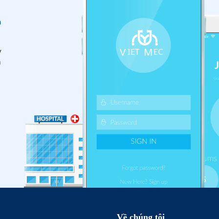
n
y
m
Về chúng tôi