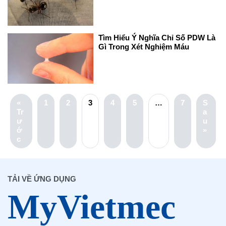
Tìm Hiểu Ý Nghĩa Chỉ Số PDW Là
Gì Trong Xét Nghiệm Máu
«
1
2
3
4
5
…
7
S
Tr
a
ư
u
ớ
»
c
TẢI VỀ ỨNG DỤNG