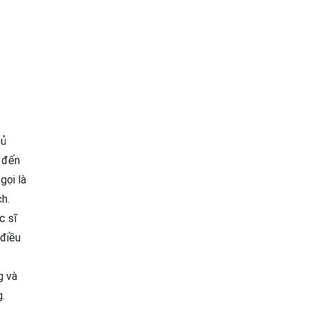
hủ
 đến
gọi là
h.
c sĩ
 điều
g và
.