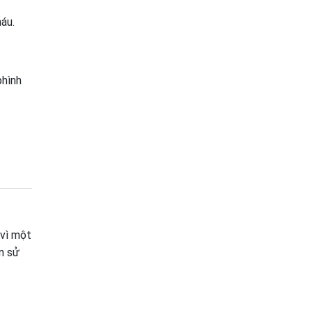
áu.
phình
 vì một
n sử