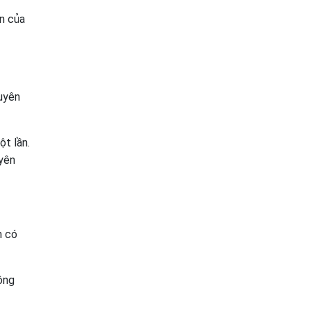
n của
uyên
t lần.
uyên
h có
ộng