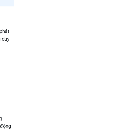
 phát
g duy
g
 động