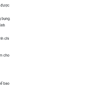
h được
g bụng.
ình
nh chi
àm cho
hể bao