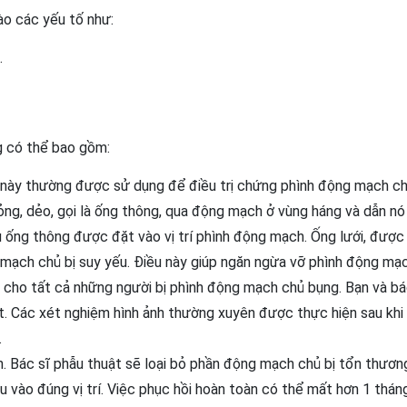
ào các yếu tố như:
.
g có thể bao gồm:
 này thường được sử dụng để điều trị chứng phình động mạch c
ng, dẻo, gọi là ống thông, qua động mạch ở vùng háng và dẫn nó
 ống thông được đặt vào vị trí phình động mạch. Ống lưới, được 
ạch chủ bị suy yếu. Điều này giúp ngăn ngừa vỡ phình động mạc
 cho tất cả những người bị phình động mạch chủ bụng. Bạn và bá
ất. Các xét nghiệm hình ảnh thường xuyên được thực hiện sau khi
.
n. Bác sĩ phẫu thuật sẽ loại bỏ phần động mạch chủ bị tổn thươn
vào đúng vị trí. Việc phục hồi hoàn toàn có thể mất hơn 1 tháng