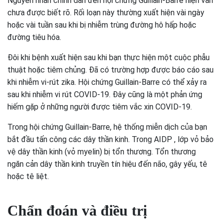
Nguyên nhân chính dẫn đến hội chứng Guillain-Barre hiện vẫn
chưa được biết rõ. Rối loạn này thường xuất hiện vài ngày
hoặc vài tuần sau khi bị nhiễm trùng đường hô hấp hoặc
đường tiêu hóa.
Đôi khi bệnh xuất hiện sau khi bạn thực hiện một cuộc phẫu
thuật hoặc tiêm chủng. Đã có trường hợp được báo cáo sau
khi nhiễm vi-rút zika. Hội chứng Guillain-Barre có thể xảy ra
sau khi nhiễm vi rút COVID-19. Đây cũng là một phản ứng
hiếm gặp ở những người được tiêm vắc xin COVID-19.
Trong hội chứng Guillain-Barre, hệ thống miễn dịch của bạn
bắt đầu tấn công các dây thần kinh. Trong AIDP , lớp vỏ bảo
vệ dây thần kinh (vỏ myelin) bị tổn thương. Tổn thương
ngăn cản dây thần kinh truyền tín hiệu đến não, gây yếu, tê
hoặc tê liệt.
Chẩn đoán và điều trị