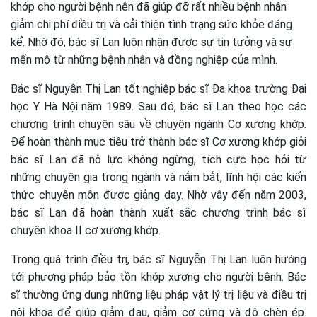
khớp cho người bệnh nên đã giúp đỡ rất nhiều bệnh nhân
giảm chi phí điều trị và cải thiện tình trạng sức khỏe đáng
kể. Nhờ đó, bác sĩ Lan luôn nhận được sự tin tưởng và sự
mến mộ từ những bệnh nhân và đồng nghiệp của mình.
Bác sĩ Nguyễn Thị Lan tốt nghiệp bác sĩ Đa khoa trường Đại
học Y Hà Nội năm 1989. Sau đó, bác sĩ Lan theo học các
chương trình chuyên sâu về chuyên ngành Cơ xương khớp.
Để hoàn thành mục tiêu trở thành bác sĩ Cơ xương khớp giỏi
bác sĩ Lan đã nỗ lực không ngừng, tích cực học hỏi từ
những chuyên gia trong ngành và nắm bắt, lĩnh hội các kiến
thức chuyên môn được giảng dạy. Nhờ vậy đến năm 2003,
bác sĩ Lan đã hoàn thành xuất sắc chương trình bác sĩ
chuyên khoa II cơ xương khớp.
Trong quá trình điều trị, bác sĩ Nguyễn Thị Lan luôn hướng
tới phương pháp bảo tồn khớp xương cho người bệnh. Bác
sĩ thường ứng dụng những liệu pháp vật lý trị liệu và điều trị
nội khoa để giúp giảm đau, giảm cơ cứng và độ chèn ép.