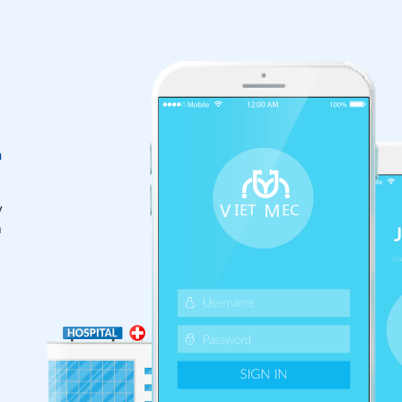
n
y
m