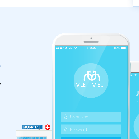
n
y
m