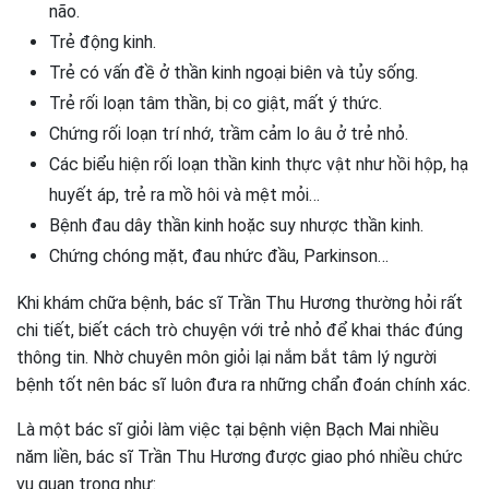
não.
Trẻ động kinh.
Trẻ có vấn đề ở thần kinh ngoại biên và tủy sống.
Trẻ rối loạn tâm thần, bị co giật, mất ý thức.
Chứng rối loạn trí nhớ, trầm cảm lo âu ở trẻ nhỏ.
Các biểu hiện rối loạn thần kinh thực vật như hồi hộp, hạ
huyết áp, trẻ ra mồ hôi và mệt mỏi…
Bệnh đau dây thần kinh hoặc suy nhược thần kinh.
Chứng chóng mặt, đau nhức đầu, Parkinson…
Khi khám chữa bệnh, bác sĩ Trần Thu Hương thường hỏi rất
chi tiết, biết cách trò chuyện với trẻ nhỏ để khai thác đúng
thông tin. Nhờ chuyên môn giỏi lại nắm bắt tâm lý người
bệnh tốt nên bác sĩ luôn đưa ra những chẩn đoán chính xác.
Là một bác sĩ giỏi làm việc tại bệnh viện Bạch Mai nhiều
năm liền, bác sĩ Trần Thu Hương được giao phó nhiều chức
vụ quan trọng như: