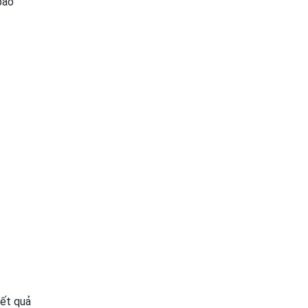
bao
ết quả