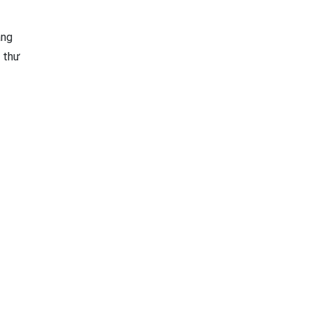
àng
g thư