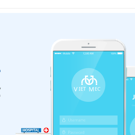
n
y
m