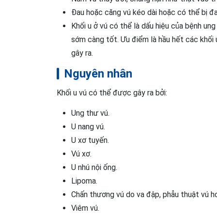
Đau hoặc căng vú kéo dài hoặc có thể bị đa
Khối u ở vú có thể là dấu hiệu của bệnh ung
sớm càng tốt. Ưu điểm là hầu hết các khối 
gây ra.
Nguyên nhân
Khối u vú có thể được gây ra bởi:
Ung thư vú.
U nang vú.
U xơ tuyến.
Vú xơ.
U nhú nội ống.
Lipoma.
Chấn thương vú do va đập, phẫu thuật vú ho
Viêm vú.