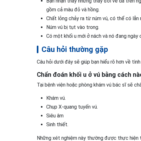
Bạn nhận thấy những thay đổi về da trên n
gồm cả màu đỏ và hồng.
Chất lỏng chảy ra từ núm vú, có thể có lẫn
Núm vú bị tụt vào trong.
Có một khối u mới ở nách và nó đang ngày 
Câu hỏi thường gặp
Câu hỏi dưới đây sẽ giúp bạn hiểu rõ hơn về tình 
Chẩn đoán khối u ở vú bằng cách nà
Tại bệnh viện hoặc phòng khám vú bác sĩ sẽ ch
Khám vú.
Chụp X-quang tuyến vú.
Siêu âm
Sinh thiết.
Những xét nghiệm này thường được thực hiện 