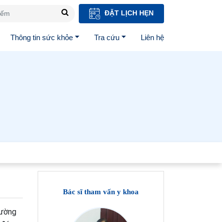
ĐẶT LỊCH HẸN
Thông tin sức khỏe
Tra cứu
Liên hệ
Bác sĩ tham vấn y khoa
rường