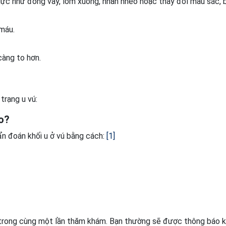
gực như đóng vảy, lõm xuống, nhăn nheo hoặc thay đổi màu sắc, 
 máu.
càng to hơn.
trạng u vú:
o?
ẩn đoán khối u ở vú bằng cách:
1
trong cùng một lần thăm khám. Bạn thường sẽ được thông báo k