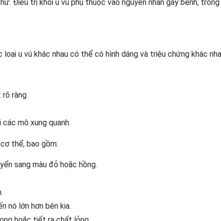
thư. Điều trị khối u vú phụ thuộc vào nguyên nhân gây bệnh, trong
ác loại u vú khác nhau có thể có hình dáng và triệu chứng khác nha
 rõ ràng.
ới các mô xung quanh.
 cơ thể, bao gồm:
uyển sang màu đỏ hoặc hồng.
.
n nó lớn hơn bên kia.
ong hoặc tiết ra chất lỏng.