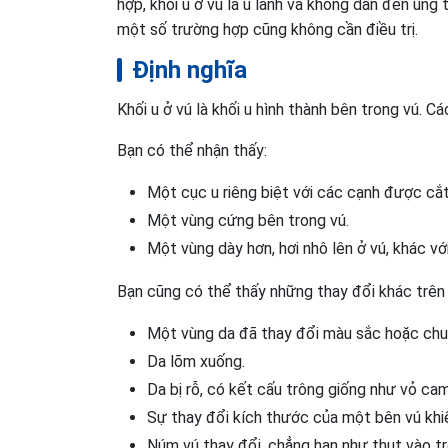
hợp, khối u ở vú là u lành và không dẫn đến ung 
một số trường hợp cũng không cần điều trị.
Định nghĩa
Khối u ở vú là khối u hình thành bên trong vú. C
Bạn có thể nhận thấy:
Một cục u riêng biệt với các cạnh được cắt
Một vùng cứng bên trong vú.
Một vùng dày hơn, hơi nhô lên ở vú, khác v
Bạn cũng có thể thấy những thay đổi khác trên
Một vùng da đã thay đổi màu sắc hoặc ch
Da lõm xuống.
Da bị rỗ, có kết cấu trông giống như vỏ cam
Sự thay đổi kích thước của một bên vú khiế
Núm vú thay đổi, chẳng hạn như thụt vào tr