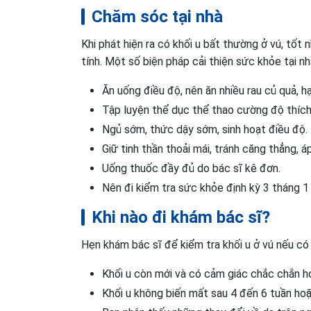
Chăm sóc tại nhà
Khi phát hiện ra có khối u bất thường ở vú, tốt
tính. Một số biện pháp cải thiện sức khỏe tại nh
Ăn uống điều độ, nên ăn nhiều rau củ quả, hạ
Tập luyện thể dục thể thao cường độ thíc
Ngủ sớm, thức dậy sớm, sinh hoạt điều độ.
Giữ tinh thần thoải mái, tránh căng thẳng, áp
Uống thuốc đầy đủ do bác sĩ kê đơn.
Nên đi kiểm tra sức khỏe định kỳ 3 tháng 1 
Khi nào đi khám bác sĩ?
Hẹn khám bác sĩ để kiểm tra khối u ở vú nếu có
Khối u còn mới và có cảm giác chắc chắn h
Khối u không biến mất sau 4 đến 6 tuần ho