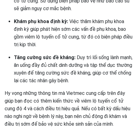
cổ tử cung. Sử dụng biện pháp bảo vệ như bao cao su
sẽ giảm nguy cơ mắc bệnh.
Khám phụ khoa định kỳ:
Việc thăm khám phụ khoa
định kỳ giúp phát hiện sớm các vấn đề phụ khoa, bao
gồm viêm lộ tuyến cổ tử cung, từ đó có biện pháp điều
trị kịp thời.
Tăng cường sức đề kháng:
Duy trì lối sống lành mạnh,
ăn uống đầy đủ chất dinh dưỡng và tập thể dục thường
xuyên để tăng cường sức đề kháng, giúp cơ thể chống
lại các tác nhân gây bệnh.
Hy vọng những thông tin mà Vietmec cung cấp trên đây
giúp bạn đọc có thêm kiến thức về viêm lộ tuyến cổ tử
cung độ 4 và cách điều trị hiệu quả. Nếu có bất kỳ dấu hiệu
nào nghi ngờ về bệnh lý này, bạn nên chủ động đi khám và
điều trị sớm để bảo vệ sức khỏe sinh sản của mình.