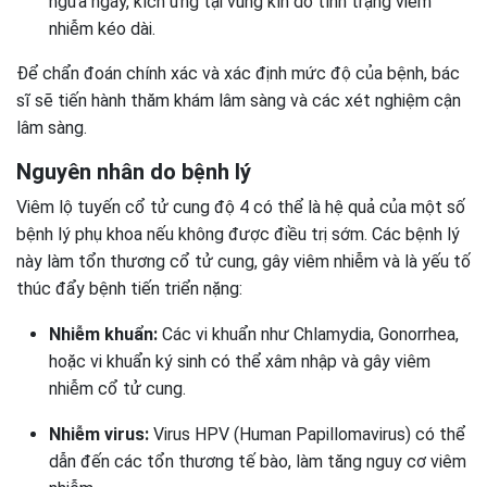
ngứa ngáy, kích ứng tại vùng kín do tình trạng viêm
nhiễm kéo dài.
Để chẩn đoán chính xác và xác định mức độ của bệnh, bác
sĩ sẽ tiến hành thăm khám lâm sàng và các xét nghiệm cận
lâm sàng.
Nguyên nhân do bệnh lý
Viêm lộ tuyến cổ tử cung độ 4 có thể là hệ quả của một số
bệnh lý phụ khoa nếu không được điều trị sớm. Các bệnh lý
này làm tổn thương cổ tử cung, gây viêm nhiễm và là yếu tố
thúc đẩy bệnh tiến triển nặng:
Nhiễm khuẩn:
Các vi khuẩn như Chlamydia, Gonorrhea,
hoặc vi khuẩn ký sinh có thể xâm nhập và gây viêm
nhiễm cổ tử cung.
Nhiễm virus:
Virus HPV (Human Papillomavirus) có thể
dẫn đến các tổn thương tế bào, làm tăng nguy cơ viêm