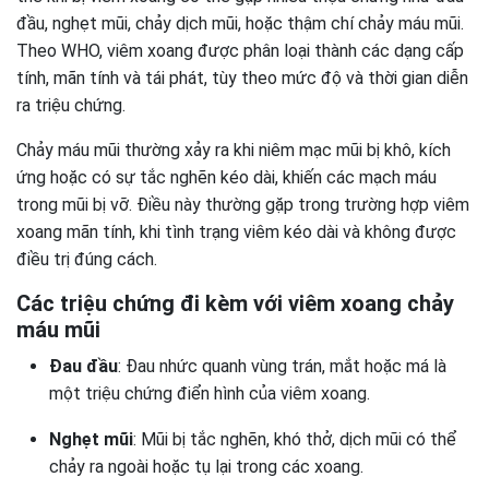
đầu, nghẹt mũi, chảy dịch mũi, hoặc thậm chí chảy máu mũi.
Theo WHO, viêm xoang được phân loại thành các dạng cấp
tính, mãn tính và tái phát, tùy theo mức độ và thời gian diễn
ra triệu chứng.
Chảy máu mũi thường xảy ra khi niêm mạc mũi bị khô, kích
ứng hoặc có sự tắc nghẽn kéo dài, khiến các mạch máu
trong mũi bị vỡ. Điều này thường gặp trong trường hợp viêm
xoang mãn tính, khi tình trạng viêm kéo dài và không được
điều trị đúng cách.
Các triệu chứng đi kèm với viêm xoang chảy
máu mũi
Đau đầu
: Đau nhức quanh vùng trán, mắt hoặc má là
một triệu chứng điển hình của viêm xoang.
Nghẹt mũi
: Mũi bị tắc nghẽn, khó thở, dịch mũi có thể
chảy ra ngoài hoặc tụ lại trong các xoang.