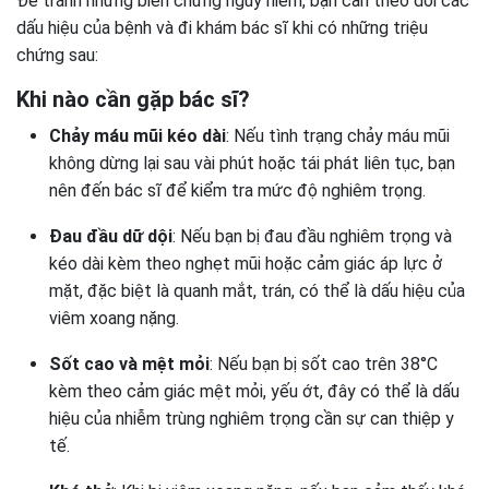
Để tránh những biến chứng nguy hiểm, bạn cần theo dõi các
dấu hiệu của bệnh và đi khám bác sĩ khi có những triệu
chứng sau:
Khi nào cần gặp bác sĩ?
Chảy máu mũi kéo dài
: Nếu tình trạng chảy máu mũi
không dừng lại sau vài phút hoặc tái phát liên tục, bạn
nên đến bác sĩ để kiểm tra mức độ nghiêm trọng.
Đau đầu dữ dội
: Nếu bạn bị đau đầu nghiêm trọng và
kéo dài kèm theo nghẹt mũi hoặc cảm giác áp lực ở
mặt, đặc biệt là quanh mắt, trán, có thể là dấu hiệu của
viêm xoang nặng.
Sốt cao và mệt mỏi
: Nếu bạn bị sốt cao trên 38°C
kèm theo cảm giác mệt mỏi, yếu ớt, đây có thể là dấu
hiệu của nhiễm trùng nghiêm trọng cần sự can thiệp y
tế.