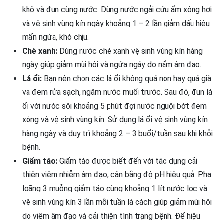
khô và đun cùng nước. Dùng nước ngải cứu ấm xông hơi
và vệ sinh vùng kín ngày khoảng 1 – 2 lần giảm dấu hiệu
mẩn ngứa, khó chịu.
Chè xanh:
Dùng nước chè xanh vệ sinh vùng kín hàng
ngày giúp giảm mùi hôi và ngứa ngáy do nấm âm đạo.
Lá ổi:
Bạn nên chọn các lá ổi không quá non hay quá già
và đem rửa sạch, ngâm nước muối trước. Sau đó, đun lá
ổi với nước sôi khoảng 5 phút đợi nước nguội bớt đem
xông và vệ sinh vùng kín. Sử dụng lá ổi vệ sinh vùng kín
hàng ngày và duy trì khoảng 2 – 3 buổi/tuần sau khi khỏi
bệnh.
Giấm táo:
Giấm táo được biết đến với tác dụng cải
thiện viêm nhiễm âm đạo, cân bằng độ pH hiệu quả. Pha
loãng 3 muỗng giấm táo cùng khoảng 1 lít nước lọc và
vệ sinh vùng kín 3 lần mỗi tuần là cách giúp giảm mùi hôi
do viêm âm đạo và cải thiện tình trạng bệnh. Để hiệu