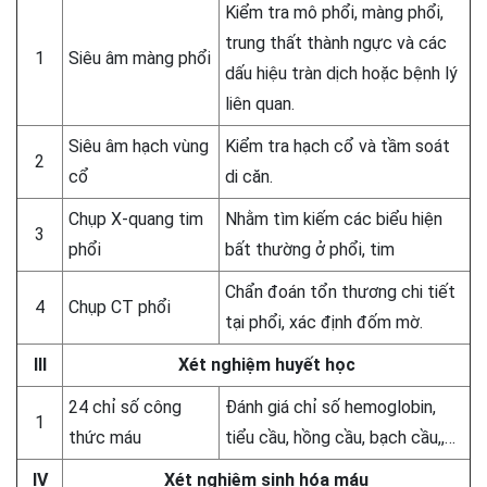
Kiểm tra mô phổi, màng phổi,
trung thất thành ngực và các
1
Siêu âm màng phổi
dấu hiệu tràn dịch hoặc bệnh lý
liên quan.
Siêu âm hạch vùng
Kiểm tra hạch cổ và tầm soát
2
cổ
di căn.
Chụp X-quang tim
Nhằm tìm kiếm các biểu hiện
3
phổi
bất thường ở phổi, tim
Chẩn đoán tổn thương chi tiết
4
Chụp CT phổi
tại phổi, xác định đốm mờ.
III
Xét nghiệm huyết học
24 chỉ số công
Đánh giá chỉ số hemoglobin,
1
thức máu
tiểu cầu, hồng cầu, bạch cầu,,…
IV
Xét nghiệm sinh hóa máu