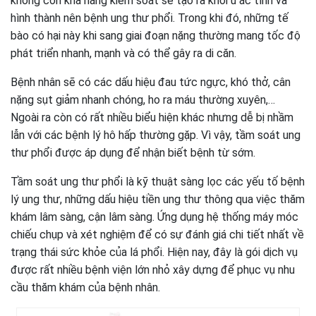
không còn khả năng kiểm soát sẽ tạo ra khối u ác tính và
hình thành nên bệnh ung thư phổi. Trong khi đó, những tế
bào có hại này khi sang giai đoạn nặng thường mang tốc độ
phát triển nhanh, mạnh và có thể gây ra di căn.
Bệnh nhân sẽ có các dấu hiệu đau tức ngực, khó thở, cân
nặng sụt giảm nhanh chóng, ho ra máu thường xuyên,…
Ngoài ra còn có rất nhiều biểu hiện khác nhưng dễ bị nhầm
lẫn với các bệnh lý hô hấp thường gặp. Vì vậy, tầm soát ung
thư phổi được áp dụng để nhận biết bệnh từ sớm.
Tầm soát ung thư phổi là kỹ thuật sàng lọc các yếu tố bệnh
lý ung thư, những dấu hiệu tiền ung thư thông qua việc thăm
khám lâm sàng, cận lâm sàng. Ứng dụng hệ thống máy móc
chiếu chụp và xét nghiệm để có sự đánh giá chi tiết nhất về
trạng thái sức khỏe của lá phổi. Hiện nay, đây là gói dịch vụ
được rất nhiều bệnh viện lớn nhỏ xây dựng để phục vụ nhu
cầu thăm khám của bệnh nhân.