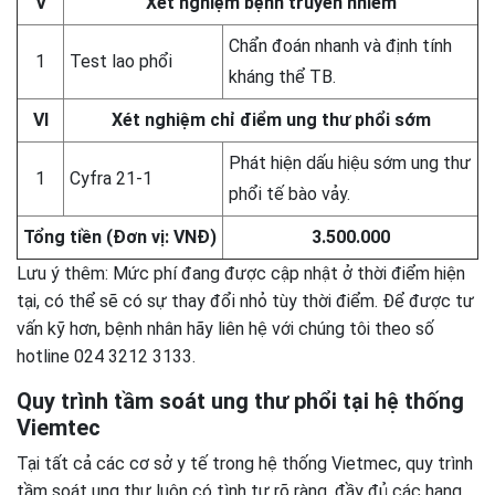
V
Xét nghiệm bệnh truyền nhiễm
Chẩn đoán nhanh và định tính
1
Test lao phổi
kháng thể TB.
VI
Xét nghiệm chỉ điểm ung thư phổi sớm
Phát hiện dấu hiệu sớm ung thư
1
Cyfra 21-1
phổi tế bào vảy.
Tổng tiền (Đơn vị: VNĐ)
3.500.000
Lưu ý thêm: Mức phí đang được cập nhật ở thời điểm hiện
tại, có thể sẽ có sự thay đổi nhỏ tùy thời điểm. Để được tư
vấn kỹ hơn, bệnh nhân hãy liên hệ với chúng tôi theo số
hotline 024 3212 3133.
Quy trình tầm soát ung thư phổi tại hệ thống
Viemtec
Tại tất cả các cơ sở y tế trong hệ thống Vietmec, quy trình
tầm soát ung thư luôn có tình tự rõ ràng, đầy đủ các hạng