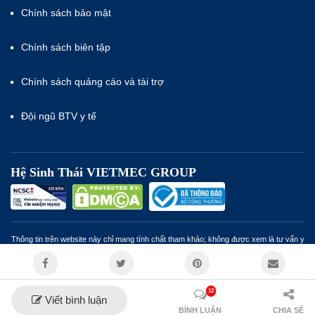
Chính sách bảo mật
Chính sách biên tập
Chính sách quảng cáo và tài trợ
Đội ngũ BTV y tế
Hệ Sinh Thái VIETMEC GROUP
Thông tin trên website này chỉ mang tính chất tham khảo; không được xem là tư vấn y
khoa và không nhằm mục đích thay thế cho tư vấn, chẩn đoán hoặc điều trị từ nhân
viên y tế. Miễn trừ trách nhiệm
12
Viết bình luận
© Bản quyền VIETMEC - 2023
BÌNH LUẬN
CHIA SẺ