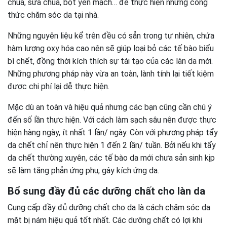
chua, sữa chua, bột yến mạch… để thực hiện những công
thức chăm sóc da tại nhà.
Những nguyên liệu kể trên đều có sẵn trong tự nhiên, chứa
hàm lượng oxy hóa cao nên sẽ giúp loại bỏ các tế bào biểu
bì chết, đồng thời kích thích sự tái tạo của các làn da mới.
Những phương pháp này vừa an toàn, lành tính lại tiết kiệm
được chi phí lại dễ thực hiện.
Mặc dù an toàn và hiệu quả nhưng các bạn cũng cần chú ý
đến số lần thực hiện. Với cách làm sạch sâu nên được thực
hiện hàng ngày, ít nhất 1 lần/ ngày. Còn với phương pháp tẩy
da chết chỉ nên thực hiện 1 đến 2 lần/ tuần. Bởi nếu
khi
tẩy
da chết thường xuyên, các tế bào da mới chưa sản sinh kịp
sẽ làm tăng phản ứng phụ, gây kích ứng da.
Bổ sung đầy đủ các dưỡng chất cho làn da
Cung cấp đầy đủ dưỡng chất cho da là cách chăm sóc da
mặt bị nám hiệu quả tốt nhất. Các dưỡng chất có lợi khi