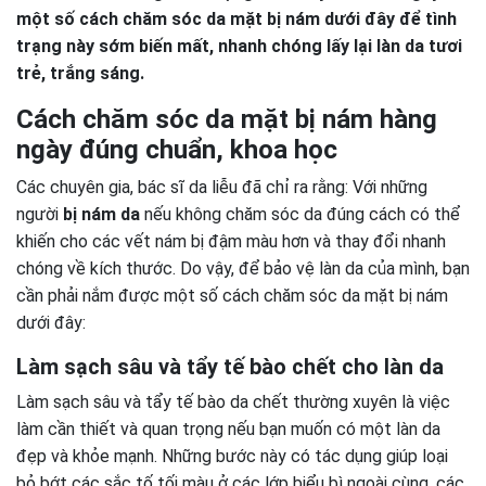
một số cách chăm sóc da mặt bị nám dưới đây để tình
trạng này sớm biến mất, nhanh chóng lấy lại làn da tươi
trẻ, trắng sáng.
Cách chăm sóc da mặt bị nám hàng
ngày đúng chuẩn, khoa học
Các chuyên gia, bác sĩ da liễu đã chỉ ra rằng: Với những
người
bị nám da
nếu không chăm sóc da đúng cách có thể
khiến cho các vết nám bị đậm màu hơn và thay đổi nhanh
chóng về kích thước. Do vậy, để bảo vệ làn da của mình, bạn
cần phải nắm được một số cách chăm sóc da mặt bị nám
dưới đây:
Làm sạch sâu và tẩy tế bào chết cho làn da
Làm sạch sâu và tẩy tế bào da chết thường xuyên là việc
làm cần thiết và quan trọng nếu bạn muốn có một làn da
đẹp và khỏe mạnh. Những bước này có tác dụng giúp loại
bỏ bớt các sắc tố tối màu ở các lớp biểu bì ngoài cùng, các