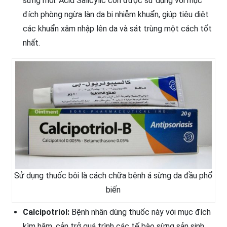
sừng mới. Acid Salicylic còn được sử dụng với mục
đích phòng ngừa làn da bị nhiễm khuẩn, giúp tiêu diệt
các khuẩn xâm nhập lên da và sát trùng một cách tốt
nhất.
Sử dụng thuốc bôi là cách chữa bệnh á sừng da đầu phổ
biến
Calcipotriol:
Bệnh nhân dùng thuốc này với mục đích
kìm hãm, cản trở quá trình các tế bào sừng sản sinh