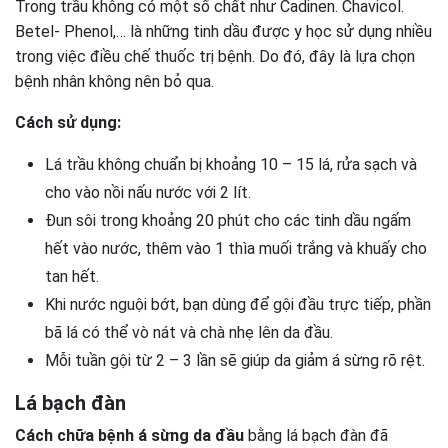
Trong trầu không có một số chất như Cadinen. Chavicol.
Betel- Phenol,… là những tinh dầu được y học sử dụng nhiều
trong việc điều chế thuốc trị bệnh. Do đó, đây là lựa chọn
bệnh nhân không nên bỏ qua.
Cách sử dụng:
Lá trầu không chuẩn bị khoảng 10 – 15 lá, rửa sạch và
cho vào nồi nấu nước với 2 lít.
Đun sôi trong khoảng 20 phút cho các tinh dầu ngấm
hết vào nước, thêm vào 1 thìa muối trắng và khuấy cho
tan hết.
Khi nước nguội bớt, bạn dùng để gội đầu trực tiếp, phần
bã lá có thể vò nát và chà nhẹ lên da đầu.
Mỗi tuần gội từ 2 – 3 lần sẽ giúp da giảm á sừng rõ rệt.
Lá bạch đàn
Cách chữa bệnh á sừng da đầu
bằng lá bạch đàn đã