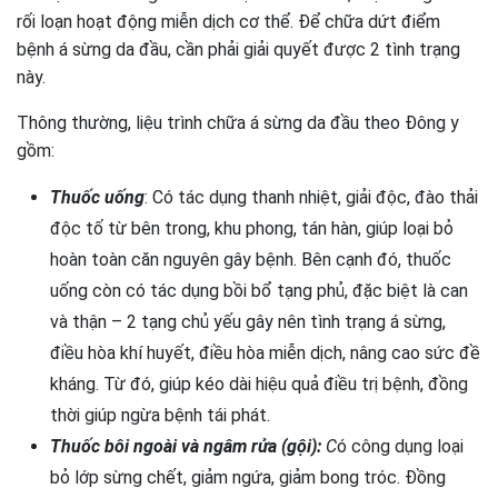
rối loạn hoạt động miễn dịch cơ thể. Để chữa dứt điểm
bệnh á sừng da đầu, cần phải giải quyết được 2 tình trạng
này.
Thông thường, liệu trình chữa á sừng da đầu theo Đông y
gồm:
Thuốc uống
: Có tác dụng thanh nhiệt, giải độc, đào thải
độc tố từ bên trong, khu phong, tán hàn, giúp loại bỏ
hoàn toàn căn nguyên gây bệnh. Bên cạnh đó, thuốc
uống còn có tác dụng bồi bổ tạng phủ, đặc biệt là can
và thận – 2 tạng chủ yếu gây nên tình trạng á sừng,
điều hòa khí huyết, điều hòa miễn dịch, nâng cao sức đề
kháng. Từ đó, giúp kéo dài hiệu quả điều trị bệnh, đồng
thời giúp ngừa bệnh tái phát.
Thuốc bôi ngoài và ngâm rửa (gội):
C
ó công dụng loại
bỏ lớp sừng chết, giảm ngứa, giảm bong tróc. Đồng