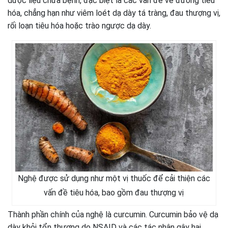
dược liệu chữa bệnh, đặc biệt là các vấn đề về đường tiêu
hóa, chẳng hạn như viêm loét dạ dày tá tràng, đau thượng vị,
rối loạn tiêu hóa hoặc trào ngược dạ dày.
Nghệ được sử dụng như một vị thuốc để cải thiện các
vấn đề tiêu hóa, bao gồm đau thượng vị
Thành phần chính của nghệ là curcumin. Curcumin bảo vệ dạ
dày khỏi tổn thương do NSAID và các tác nhân gây hại