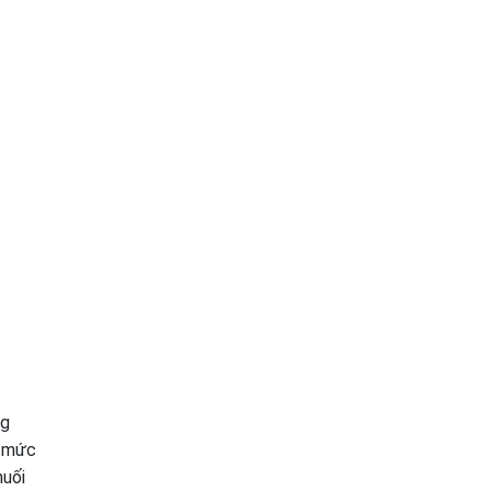
ng
i mức
huối