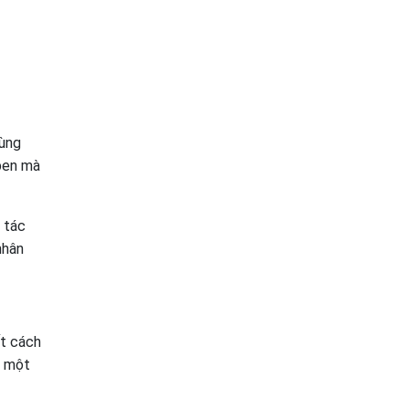
cùng
 ben mà
y tác
nhân
ết cách
o một