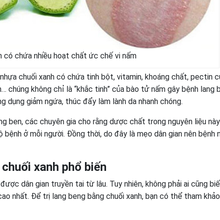
h có chứa nhiều hoạt chất ức chế vi nấm
nhựa chuối xanh có chứa tinh bột, vitamin, khoáng chất, pectin 
in… chúng không chỉ là “khắc tinh” của bào tử nấm gây bệnh lang
ông dụng giảm ngứa, thúc đẩy làm lành da nhanh chóng.
lang ben, các chuyên gia cho rằng dược chất trong nguyên liệu nà
 bệnh ở mỗi người. Đồng thời, do đây là mẹo dân gian nên bệnh 
 chuối xanh phổ biến
được dân gian truyền tai từ lâu. Tuy nhiên, không phải ai cũng bi
cao nhất. Để trị lang beng bằng chuối xanh, bạn có thể tham khả