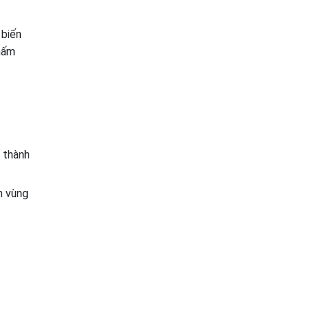
 biến
 nấm
i thành
n vùng