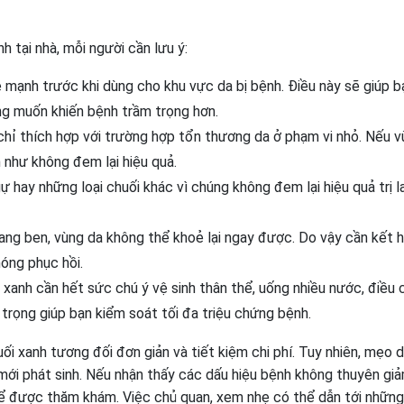
 tại nhà, mỗi người cần lưu ý:
 mạnh trước khi dùng cho khu vực da bị bệnh. Điều này sẽ giúp b
g muốn khiến bệnh trầm trọng hơn.
h chỉ thích hợp với trường hợp tổn thương da ở phạm vi nhỏ. Nếu 
 như không đem lại hiệu quả.
ự hay những loại chuối khác vì chúng không đem lại hiệu quả trị l
lang ben, vùng da không thể khoẻ lại ngay được. Do vậy cần kết 
óng phục hồi.
i xanh cần hết sức chú ý vệ sinh thân thể, uống nhiều nước, điều 
 trọng giúp bạn kiểm soát tối đa triệu chứng bệnh.
i xanh tương đối đơn giản và tiết kiệm chi phí. Tuy nhiên, mẹo 
mới phát sinh. Nếu nhận thấy các dấu hiệu bệnh không thuyên giả
 để được thăm khám. Việc chủ quan, xem nhẹ có thể dẫn tới những