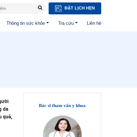
ĐẶT LỊCH HẸN
Thông tin sức khỏe
Tra cứu
Liên hệ
gười
Bác sĩ tham vấn y khoa
g da
u quả,