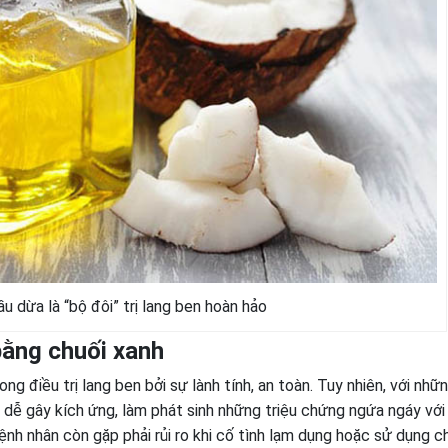
u dừa là “bộ đôi” trị lang ben hoàn hảo
 bằng chuối xanh
g điều trị lang ben bởi sự lành tính, an toàn. Tuy nhiên, với nhữ
t dễ gây kích ứng, làm phát sinh những triệu chứng ngứa ngáy vớ
nh nhân còn gặp phải rủi ro khi cố tình lạm dụng hoặc sử dụng c