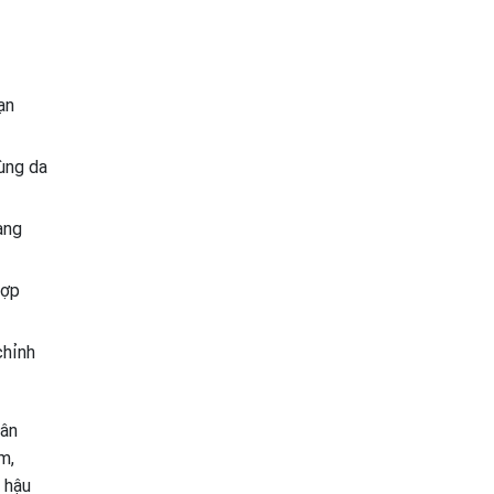
ạn
vùng da
ang
hợp
chỉnh
dân
m,
 hậu