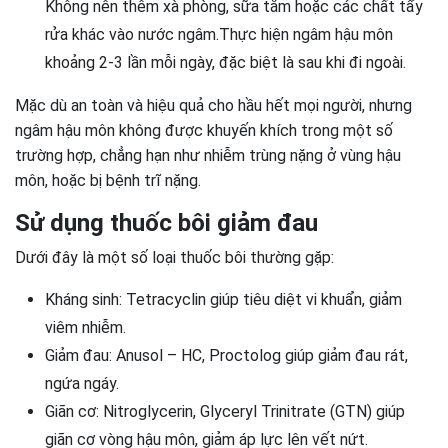
Không nên thêm xà phòng, sữa tắm hoặc các chất tẩy
rửa khác vào nước ngâm.Thực hiện ngâm hậu môn
khoảng 2-3 lần mỗi ngày, đặc biệt là sau khi đi ngoài.
Mặc dù an toàn và hiệu quả cho hầu hết mọi người, nhưng
ngâm hậu môn không được khuyến khích trong một số
trường hợp, chẳng hạn như nhiễm trùng nặng ở vùng hậu
môn, hoặc bị bệnh trĩ nặng.
Sử dụng thuốc bôi giảm đau
Dưới đây là một số loại thuốc bôi thường gặp:
Kháng sinh: Tetracyclin giúp tiêu diệt vi khuẩn, giảm
viêm nhiễm.
Giảm đau: Anusol – HC, Proctolog giúp giảm đau rát,
ngứa ngáy.
Giãn cơ: Nitroglycerin, Glyceryl Trinitrate (GTN) giúp
giãn cơ vòng hậu môn, giảm áp lực lên vết nứt.