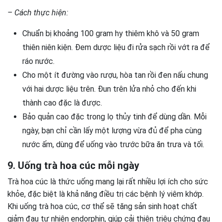
– Cách thực hiện:
Chuẩn bị khoảng 100 gram hy thiêm khô và 50 gram
thiên niên kiện. Đem dược liệu đi rửa sạch rồi vớt ra để
ráo nước.
Cho một ít đường vào rượu, hòa tan rồi đen nấu chung
với hai dược liệu trên. Đun trên lửa nhỏ cho đến khi
thành cao đặc là được.
Bảo quản cao đặc trong lọ thủy tinh để dùng dần. Mỗi
ngày, bạn chỉ cần lấy một lượng vừa đủ để pha cùng
nước ấm, dùng để uống vào trước bữa ăn trưa và tối.
9. Uống trà hoa cúc mỗi ngày
Trà hoa cúc là thức uống mang lại rất nhiều lợi ích cho sức
khỏe, đặc biệt là khả năng điều trị các bệnh lý viêm khớp.
Khi uống trà hoa cúc, cơ thể sẽ tăng sản sinh hoạt chất
giảm đau tự nhiên endorphin, giúp cải thiện triệu chứng đau