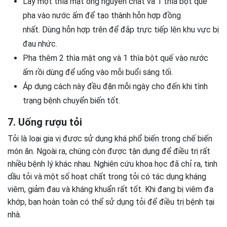
Lấy một thìa mật ong nguyên chất và 1 thìa bột quế
pha vào nước ấm để tạo thành hỗn hợp đồng
nhất. Dùng hỗn hợp trên để đắp trực tiếp lên khu vực bị
đau nhức.
Pha thêm 2 thìa mật ong và 1 thìa bột quế vào nước
ấm rồi dùng để uống vào mỗi buổi sáng tối.
Áp dụng cách này đều đặn mỗi ngày cho đến khi tình
trạng bệnh chuyển biến tốt.
7. Uống rượu tỏi
Tỏi là loại gia vị được sử dụng khá phổ biến trong chế biến
món ăn. Ngoài ra, chúng còn được tận dụng để điều trị rất
nhiều bệnh lý khác nhau. Nghiên cứu khoa học đã chỉ ra, tinh
dầu tỏi và một số hoạt chất trong tỏi có tác dụng kháng
viêm, giảm đau và kháng khuẩn rất tốt. Khi đang bị viêm đa
khớp, bạn hoàn toàn có thể sử dụng tỏi để điều trị bệnh tại
nhà.