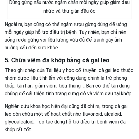
Dùng gừng nấu nước ngâm chân mỗi ngày giúp giảm đau
nhức và thư giãn đầu óc
Ngoài ra, bạn cũng có thể ngâm rượu gừng dùng để uống
mỗi ngày giúp hỗ trợ điều trị bệnh. Tuy nhiên, bạn chỉ nên
uống rượu gừng với liều lượng vừa đủ để tránh gây ảnh
hưởng xấu đến sức khỏe.
5. Chữa viêm đa khớp bằng cà gai leo
Theo ghi chép của Tài liệu y học cổ truyền. cà gai leo thuộc
nhóm dược liệu tính ấm với công dụng chính là trừ phong
thấp, tán hàn, giảm viêm, tiêu thũng,… Bạn có thể tận dụng
chúng để cải thiện tình trạng sưng đỏ và viêm đau tại khớp.
Nghiên cứu khoa học hiện đại cũng đã chỉ ra, trong cà gai
leo còn chứa một số hoạt chất như flavonoid, alcaloid,
glycoalcaloid,… có tác dụng hỗ trợ điều trị bệnh viêm đa
khớp rất tốt.