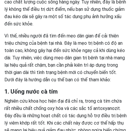
cao chất lượng cuộc sống hàng ngày. Tuy nhiên, đây là bệnh
lý không thể điều trị dứt điểm, nếu bạn sử dụng thuốc giảm
đau kéo dài sẽ gây ra một số tác dụng phụ ảnh hưởng xấu
đến sức khỏe.
Vì thế, nhiều người đã tìm đến mẹo dân gian để cải thiện
triệu chứng của bệnh tại nhà. Đây là mẹo trị bệnh có độ an
toàn cao, không gây hại đến sức khỏe ngay cả khi dùng kéo
dài. Tuy nhiên, việc dùng mẹo dân gian trị bệnh tại nhà mang
lại hiệu quả rất chậm, bạn cần phải kiên trì áp dụng trong
thời gian dài thì tình trạng bệnh mới có chuyển biến tốt.
Dưới đây là hướng dẫn cụ thể bạn có thể tham khảo:
1. Uống nước cà tím
Nghiên cứu khoa học hiện đại đã chỉ ra, trong cà tím chứa
rất nhiều chất chống oxy hóa và các sắc tố antoxyanozit.
Đây đều là những hoạt chất có tác dụng hỗ trợ điều trị bệnh
lý viêm khớp rất tốt. Khi các chất này được cơ thể hấp thụ
sẽ mang lại hiệu quả giảm đau nhức, phòng ngừa biến chứng