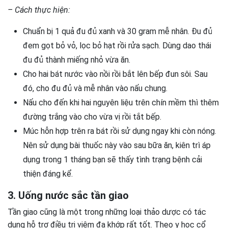
– Cách thực hiện:
Chuẩn bị 1 quả đu đủ xanh và 30 gram mễ nhân. Đu đủ
đem gọt bỏ vỏ, lọc bỏ hạt rồi rửa sạch. Dùng dao thái
đu đủ thành miếng nhỏ vừa ăn.
Cho hai bát nước vào nồi rồi bắt lên bếp đun sôi. Sau
đó, cho đu đủ và mễ nhân vào nấu chung.
Nấu cho đến khi hai nguyên liệu trên chín mềm thì thêm
đường trắng vào cho vừa vị rồi tắt bếp.
Múc hỗn hợp trên ra bát rồi sử dụng ngay khi còn nóng.
Nên sử dụng bài thuốc này vào sau bữa ăn, kiên trì áp
dụng trong 1 tháng bạn sẽ thấy tình trạng bệnh cải
thiện đáng kể.
3. Uống nước sắc tần giao
Tần giao cũng là một trong những loại thảo dược có tác
dụng hỗ trợ điều trị viêm đa khớp rất tốt. Theo y học cổ