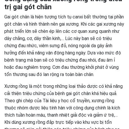
trị gai gót chân
Gai gót chân là hiện tượng tích tụ canxi bất thường tại phần
gót chân và hình thành nên gai xương. Khi các gai xương này
phát triển lớn sẽ chèn ép lên các cơ quan xung quanh như
dây chằng, cơ, dây thần kinh,… Lúc này bạn sẽ có triệu
chứng đau nhức, viêm sưng đỏ, nóng ngoài da gây ảnh
hưởng đến khả năng vận động hàng ngày. Dựa vào mức độ
bệnh trạng mà bạn sẽ có triệu chứng đau nhói, đau âm ỉ
hoặc đau nghiêm trọng. Cơn đau thường khởi phát ở vùng
tổn thương sau đó lan rộng ra toàn bàn chân.
Xương rồng là một trong những loại thảo dược có khả năng
cải thiện triệu chứng của bệnh gai gót chân khá hiệu quả.
Theo ghi chép của Tài liệu y học cổ truyền, xương rồng
thuộc nhóm dược liệu tính hàn với công dụng chính là kích
thích tuần hoàn máu, thanh nhiệt giải độc và giảm ứ trệ,…
Khi dùng xương rồng đắp trực tiếp vào khu vực bị tổn