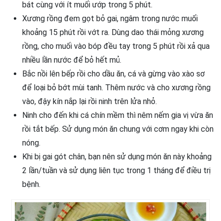
bát cùng với ít muối ướp trong 5 phút.
Xương rồng đem gọt bỏ gai, ngâm trong nước muối
khoảng 15 phút rồi vớt ra. Dùng dao thái mỏng xương
rồng, cho muối vào bóp đều tay trong 5 phút rồi xả qua
nhiều lần nước để bỏ hết mủ.
Bắc nồi lên bếp rồi cho dầu ăn, cá và gừng vào xào sơ
để loại bỏ bớt mùi tanh. Thêm nước và cho xương rồng
vào, đậy kín nắp lại rồi ninh trên lửa nhỏ.
Ninh cho đến khi cá chín mềm thì nêm nếm gia vị vừa ăn
rồi tắt bếp. Sử dụng món ăn chung với cơm ngay khi còn
nóng.
Khi bị gai gót chân, bạn nên sử dụng món ăn này khoảng
2 lần/tuần và sử dụng liên tục trong 1 tháng để điều trị
bệnh.