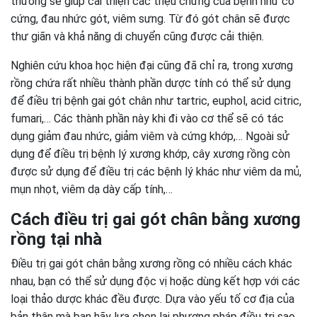
thương sẽ giúp cải thiện các triệu chứng của bệnh như co
cứng, đau nhức gót, viêm sưng. Từ đó gót chân sẽ được
thư giãn và khả năng di chuyển cũng được cải thiện.
Nghiên cứu khoa học hiện đại cũng đã chỉ ra, trong xương
rồng chứa rất nhiều thành phần dược tính có thể sử dụng
để điều trị bệnh gai gót chân như tartric, euphol, acid citric,
fumari,… Các thành phần này khi đi vào cơ thể sẽ có tác
dụng giảm đau nhức, giảm viêm và cứng khớp,… Ngoài sử
dụng để điều trị bệnh lý xương khớp, cây xương rồng còn
được sử dụng để điều trị các bệnh lý khác như viêm da mủ,
mụn nhọt, viêm dạ dày cấp tính,…
Cách điều trị gai gót chân bằng xương
rồng tại nhà
Điều trị gai gót chân bằng xương rồng có nhiều cách khác
nhau, bạn có thể sử dụng độc vị hoặc dùng kết hợp với các
loại thảo dược khác đều được. Dựa vào yếu tố cơ địa của
bản thân mà bạn hãy lựa chọn lại phương pháp điều trị sao