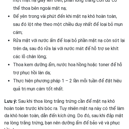
một mặt nạ giấy lên trên, phần lòng trắng còn dư có
thể thoa bên ngoài mặt nạ;
Để yên trong vài phút đến khi mặt nạ khô hoàn toàn,
sau đó lột nhẹ theo một chiều duy nhất để loại bỏ mụn
cám;
Rửa mặt với nước ấm để loại bỏ phần mặt nạ còn sót lại
trên da, sau đó rửa lại với nước mát để hỗ trợ se khít
các lỗ chân lông;
Thoa kem dưỡng ẩm, nước hoa hồng hoặc toner để hỗ
trợ phục hồi làn da;
Thực hiện phương pháp 1 – 2 lần mỗi tuần để đặt hiệu
quả trị mụn cám tốt nhất.
Lưu ý:
Sau khi thoa lòng trắng trứng cần để mặt nạ khô
hoàn toàn trước khi bóc ra. Tuy nhiên mặt nạ này có thể làm
da khô hoàn toàn, dẫn đến kích ứng. Do đó, sau khi đắp mặt
nạ lòng trắng trứng, bạn nên dưỡng ẩm để bảo vệ và phục