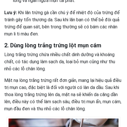
lông và ngăn ngừa mụn tái phát.
Lưu ý:
Khi lăn trứng gà cần chú ý để nhiệt độ của trứng để
tránh gây tổn thương da. Sau khi lăn bạn có thể bẻ đôi quả
trứng để quan sát, bên trong thường sẽ có bám các nhân
mụn li ti màu đen.
2. Dùng lòng trắng trứng lột mụn cám
Lòng trắng trứng chứa nhiều chất dinh dưỡng và khoáng
chất, có tác dụng làm sạch da, loại bỏ mụn cũng như thu
nhỏ các lỗ chân lông.
Mặt nạ lòng trắng trứng rất đơn giản, mang lại hiệu quả điều
trị mụn cao, đặc biệt là đối với người có làn da dầu. Sau khi
thoa lòng trắng trứng lên da, mặt nạ sẽ khiến da căng dần
lên, điều này có thể làm sạch sâu, điều trị mụn ẩn, mụn cám,
mụn đầu đen và thu nhỏ các lỗ chân lông.