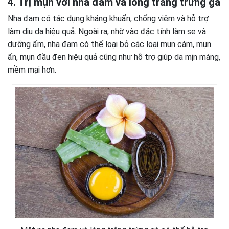
4. Trị mụn với nha đam và lòng trắng trứng gà
Nha đam có tác dụng kháng khuẩn, chống viêm và hỗ trợ
làm dịu da hiệu quả. Ngoài ra, nhờ vào đặc tính làm se và
dưỡng ẩm, nha đam có thể loại bỏ các loại mụn cám, mụn
ẩn, mụn đầu đen hiệu quả cũng như hỗ trợ giúp da mịn màng,
mềm mại hơn.