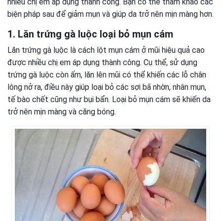
nhiều chị em áp dụng thành công. Bạn có thể tham khảo các
biện pháp sau để giảm mụn và giúp da trở nên mịn màng hơn.
1. Lăn trứng gà luộc loại bỏ mụn cám
Lăn trứng gà luộc là cách lột mụn cám ở mũi hiệu quả cao
được nhiều chị em áp dụng thành công. Cụ thể, sử dụng
trứng gà luộc còn ấm, lăn lên mũi có thể khiến các lỗ chân
lông nở ra, điều này giúp loại bỏ các sợi bã nhờn, nhân mụn,
tế bào chết cũng như bụi bẩn. Loại bỏ mụn cám sẽ khiến da
trở nên mịn màng và căng bóng.