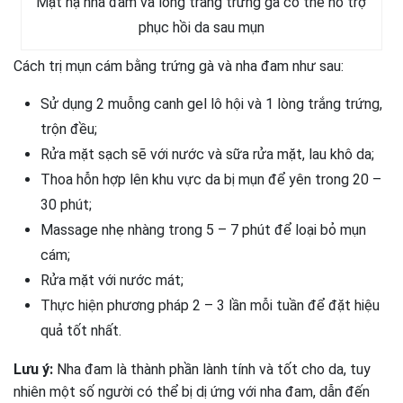
Mặt nạ nha đam và lòng trắng trứng gà có thể hỗ trợ
phục hồi da sau mụn
Cách trị mụn cám bằng trứng gà và nha đam như sau:
Sử dụng 2 muỗng canh gel lô hội và 1 lòng trắng trứng,
trộn đều;
Rửa mặt sạch sẽ với nước và sữa rửa mặt, lau khô da;
Thoa hỗn hợp lên khu vực da bị mụn để yên trong 20 –
30 phút;
Massage nhẹ nhàng trong 5 – 7 phút để loại bỏ mụn
cám;
Rửa mặt với nước mát;
Thực hiện phương pháp 2 – 3 lần mỗi tuần để đặt hiệu
quả tốt nhất.
Lưu ý:
Nha đam là thành phần lành tính và tốt cho da, tuy
nhiên một số người có thể bị dị ứng với nha đam, dẫn đến