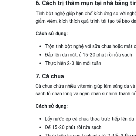
6. Cách trị thâm mụn tại nhà bằng ti
Tinh bột nghệ giúp hạn chế kích ứng so với ngh
giảm viêm, kích thích quá trình tái tạo tế bào da
Cách sử dụng:
Trộn tinh bột nghệ với sữa chua hoặc mật 
Đắp lên da mặt, ủ 15-20 phút rồi rửa sạch
Thực hiện 2-3 lần mỗi tuần
7. Cà chua
Cà chua chứa nhiều vitamin giúp làm sáng da và 
sạch lỗ chân lông và ngăn chặn sự hình thành c
Cách sử dụng:
Lấy nước ép cà chua thoa trực tiếp lên da
Để 15-20 phút rồi rửa sạch
Thực hiện lại quy trình này từ 2 đến 3 lần