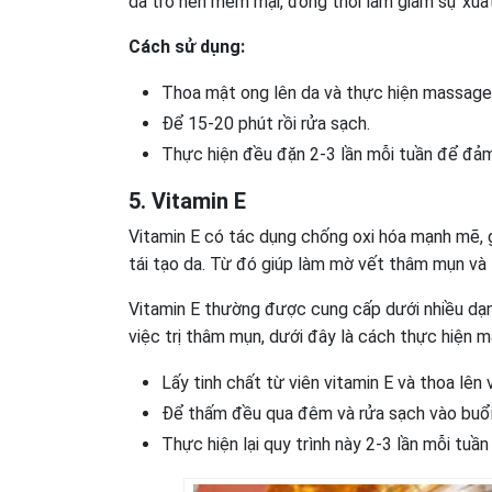
da trở nên mềm mại, đồng thời làm giảm sự xuấ
Cách sử dụng:
Thoa mật ong lên da và thực hiện massage
Để 15-20 phút rồi rửa sạch.
Thực hiện đều đặn 2-3 lần mỗi tuần để đảm 
5. Vitamin E
Vitamin E có tác dụng chống oxi hóa mạnh mẽ, g
tái tạo da. Từ đó giúp làm mờ vết thâm mụn và
Vitamin E thường được cung cấp dưới nhiều dạn
việc trị thâm mụn, dưới đây là cách thực hiện 
Lấy tinh chất từ viên vitamin E và thoa lên
Để thấm đều qua đêm và rửa sạch vào buổi
Thực hiện lại quy trình này 2-3 lần mỗi tuầ