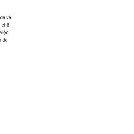
 da và
c chế
 việc
n da