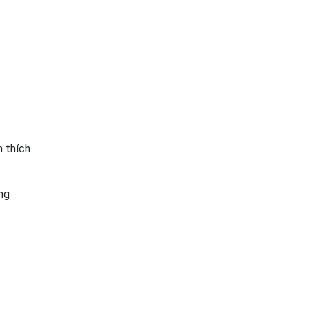
h thích
ng