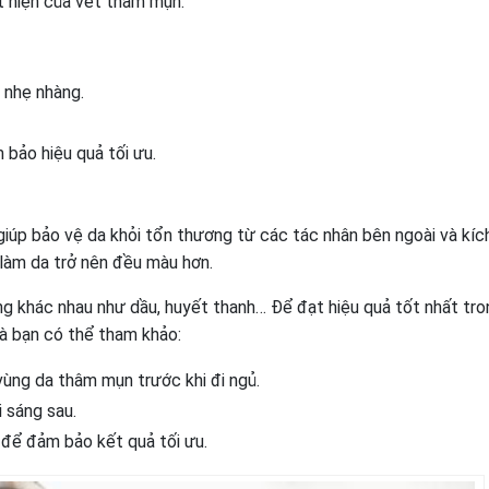
t hiện của vết thâm mụn.
 nhẹ nhàng.
bảo hiệu quả tối ưu.
iúp bảo vệ da khỏi tổn thương từ các tác nhân bên ngoài và kíc
 làm da trở nên đều màu hơn.
g khác nhau như dầu, huyết thanh… Để đạt hiệu quả tốt nhất tro
mà bạn có thể tham khảo:
 vùng da thâm mụn trước khi đi ngủ.
 sáng sau.
n để đảm bảo kết quả tối ưu.