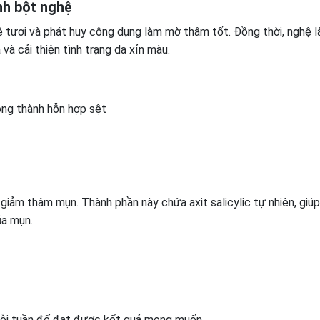
nh bột nghệ
ệ tươi và phát huy công dụng làm mờ thâm tốt. Đồng thời, nghệ 
 và cải thiện tình trạng da xỉn màu.
ong thành hỗn hợp sệt
giảm thâm mụn. Thành phần này chứa axit salicylic tự nhiên, giú
ủa mụn.
 mỗi tuần để đạt được kết quả mong muốn.