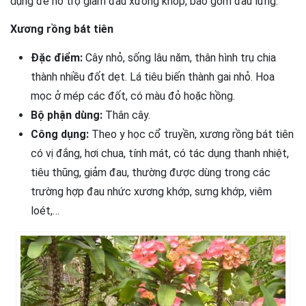
dụng để hỗ trợ giảm đau xương khớp, bao gồm đau lưng.
Xương rồng bát tiên
Đặc điểm:
Cây nhỏ, sống lâu năm, thân hình trụ chia
thành nhiều đốt dẹt. Lá tiêu biến thành gai nhỏ. Hoa
mọc ở mép các đốt, có màu đỏ hoặc hồng.
Bộ phận dùng:
Thân cây.
Công dụng:
Theo y học cổ truyền, xương rồng bát tiên
có vị đắng, hơi chua, tính mát, có tác dụng thanh nhiệt,
tiêu thũng, giảm đau, thường được dùng trong các
trường hợp đau nhức xương khớp, sưng khớp, viêm
loét,…