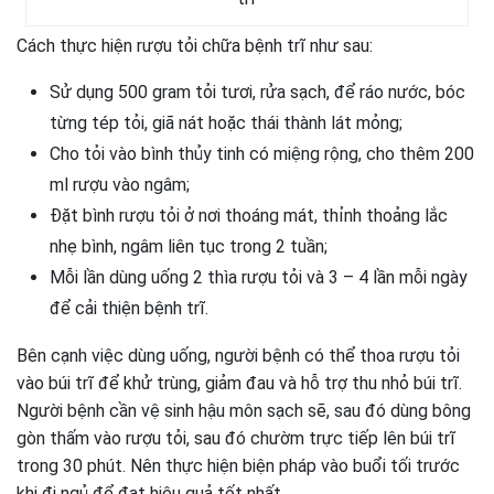
Cách thực hiện rượu tỏi chữa bệnh trĩ như sau:
Sử dụng 500 gram tỏi tươi, rửa sạch, để ráo nước, bóc
từng tép tỏi, giã nát hoặc thái thành lát mỏng;
Cho tỏi vào bình thủy tinh có miệng rộng, cho thêm 200
ml rượu vào ngâm;
Đặt bình rượu tỏi ở nơi thoáng mát, thỉnh thoảng lắc
nhẹ bình, ngâm liên tục trong 2 tuần;
Mỗi lần dùng uống 2 thìa rượu tỏi và 3 – 4 lần mỗi ngày
để cải thiện bệnh trĩ.
Bên cạnh việc dùng uống, người bệnh có thể thoa rượu tỏi
vào búi trĩ để khử trùng, giảm đau và hỗ trợ thu nhỏ búi trĩ.
Người bệnh cần vệ sinh hậu môn sạch sẽ, sau đó dùng bông
gòn thấm vào rượu tỏi, sau đó chườm trực tiếp lên búi trĩ
trong 30 phút. Nên thực hiện biện pháp vào buổi tối trước
khi đi ngủ để đạt hiệu quả tốt nhất.