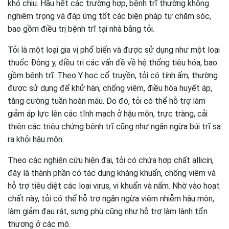
khó chịu. Hầu hết các trường hợp, bệnh trĩ thường không
nghiêm trọng và đáp ứng tốt các biện pháp tự chăm sóc,
bao gồm điều trị bệnh trĩ tại nhà bằng tỏi.
Tỏi là một loại gia vị phổ biến và được sử dụng như một loại
thuốc Đông y, điều trị các vấn đề về hệ thống tiêu hóa, bao
gồm bệnh trĩ. Theo Y học cổ truyền, tỏi có tính ấm, thường
được sử dụng để khử hàn, chống viêm, điều hòa huyết áp,
tăng cường tuần hoàn máu. Do đó, tỏi có thể hỗ trợ làm
giảm áp lực lên các tĩnh mạch ở hậu môn, trực tràng, cải
thiện các triệu chứng bệnh trĩ cũng như ngăn ngừa búi trĩ sa
ra khỏi hậu môn.
Theo các nghiên cứu hiện đại, tỏi có chứa hợp chất allicin,
đây là thành phần có tác dụng kháng khuẩn, chống viêm và
hỗ trợ tiêu diệt các loại virus, vi khuẩn và nấm. Nhờ vào hoạt
chất này, tỏi có thể hỗ trợ ngăn ngừa viêm nhiễm hậu môn,
làm giảm đau rát, sưng phù cũng như hỗ trợ làm lành tổn
thương ở các mô.