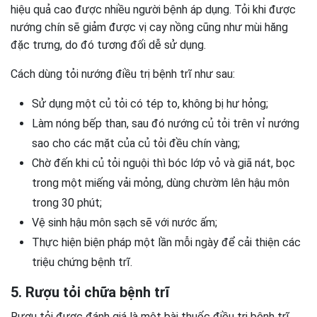
hiệu quả cao được nhiều người bệnh áp dụng. Tỏi khi được
nướng chín sẽ giảm được vị cay nồng cũng như mùi hăng
đặc trưng, do đó tương đối dễ sử dụng.
Cách dùng tỏi nướng điều trị bệnh trĩ như sau:
Sử dụng một củ tỏi có tép to, không bị hư hỏng;
Làm nóng bếp than, sau đó nướng củ tỏi trên vỉ nướng
sao cho các mặt của củ tỏi đều chín vàng;
Chờ đến khi củ tỏi nguội thì bóc lớp vỏ và giã nát, bọc
trong một miếng vải mỏng, dùng chườm lên hậu môn
trong 30 phút;
Vệ sinh hậu môn sạch sẽ với nước ấm;
Thực hiện biện pháp một lần mỗi ngày để cải thiện các
triệu chứng bệnh trĩ.
5. Rượu tỏi chữa bệnh trĩ
Rượu tỏi được đánh giá là một bài thuốc điều trị bệnh trĩ