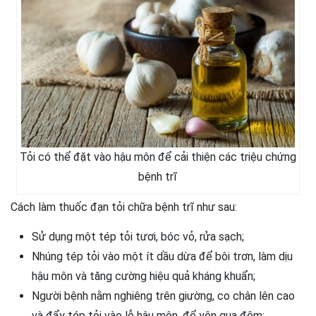
Tỏi có thể đặt vào hậu môn để cải thiện các triệu chứng
bệnh trĩ
Cách làm thuốc đạn tỏi chữa bệnh trĩ như sau:
Sử dụng một tép tỏi tươi, bóc vỏ, rửa sạch;
Nhúng tép tỏi vào một ít dầu dừa để bôi trơn, làm dịu
hậu môn và tăng cường hiệu quả kháng khuẩn;
Người bệnh nằm nghiêng trên giường, co chân lên cao
và đẩy tép tỏi vào lỗ hậu môn, để yên qua đêm;