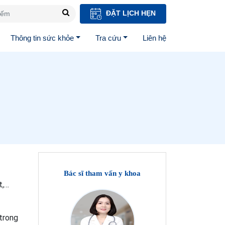
ĐẶT LỊCH HẸN
Thông tin sức khỏe
Tra cứu
Liên hệ
Bác sĩ tham vấn y khoa
t,…
 trong