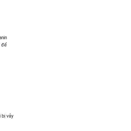
anin
i để
 bị vảy