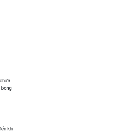
 chứa
g bong
đến khi