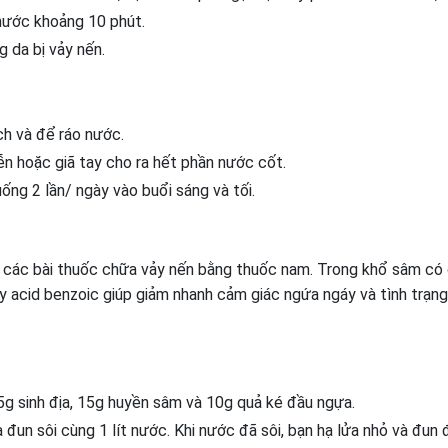
 nước khoảng 10 phút.
 da bị vảy nến.
ch và để ráo nước.
ễn hoặc giã tay cho ra hết phần nước cốt.
uống 2 lần/ ngày vào buổi sáng và tối.
g các bài thuốc chữa vảy nến bằng thuốc nam. Trong khổ sâm có
hay acid benzoic giúp giảm nhanh cảm giác ngứa ngáy và tình trạn
5g sinh địa, 15g huyền sâm và 10g quả ké đầu ngựa.
đun sôi cùng 1 lít nước. Khi nước đã sôi, bạn hạ lửa nhỏ và đun 