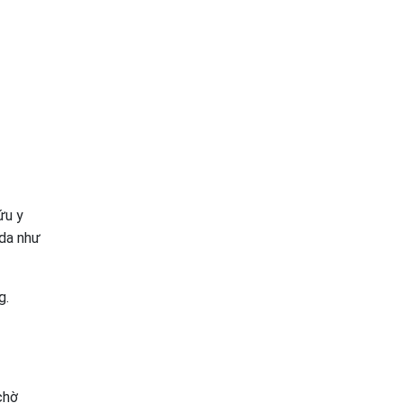
ứu y
 da như
g.
chờ