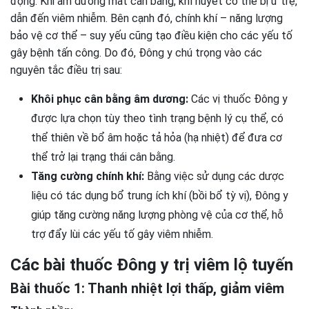
động. Khi âm dương mất cân bằng, khí huyết có thể bị ứ trệ,
dẫn đến viêm nhiễm. Bên cạnh đó, chính khí – năng lượng
bảo vệ cơ thể – suy yếu cũng tạo điều kiện cho các yếu tố
gây bệnh tấn công. Do đó, Đông y chú trọng vào các
nguyên tắc điều trị sau:
Khôi phục cân bằng âm dương:
Các vị thuốc Đông y
được lựa chọn tùy theo tình trạng bệnh lý cụ thể, có
thể thiên về bổ âm hoặc tả hỏa (hạ nhiệt) để đưa cơ
thể trở lại trạng thái cân bằng.
Tăng cường chính khí:
Bằng việc sử dụng các dược
liệu có tác dụng bổ trung ích khí (bồi bổ tỳ vị), Đông y
giúp tăng cường năng lượng phòng vệ của cơ thể, hỗ
trợ đẩy lùi các yếu tố gây viêm nhiễm.
Các bài thuốc Đông y trị viêm lộ tuyến
Bài thuốc 1: Thanh nhiệt lợi thấp, giảm viêm