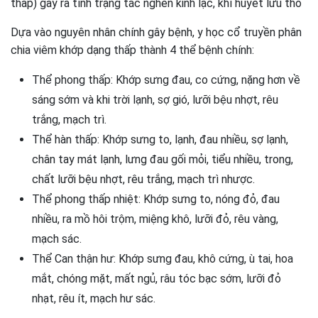
thấp) gây ra tình trạng tắc nghẽn kinh lạc, khí huyết lưu thô
Dựa vào nguyên nhân chính gây bệnh, y học cổ truyền phân
chia viêm khớp dạng thấp thành 4 thể bệnh chính:
Thể phong thấp: Khớp sưng đau, co cứng, nặng hơn về
sáng sớm và khi trời lạnh, sợ gió, lưỡi bệu nhợt, rêu
trắng, mạch trì.
Thể hàn thấp: Khớp sưng to, lạnh, đau nhiều, sợ lạnh,
chân tay mát lạnh, lưng đau gối mỏi, tiểu nhiều, trong,
chất lưỡi bệu nhợt, rêu trắng, mạch trì nhược.
Thể phong thấp nhiệt: Khớp sưng to, nóng đỏ, đau
nhiều, ra mồ hôi trộm, miệng khô, lưỡi đỏ, rêu vàng,
mạch sác.
Thể Can thận hư: Khớp sưng đau, khô cứng, ù tai, hoa
mắt, chóng mặt, mất ngủ, râu tóc bạc sớm, lưỡi đỏ
nhạt, rêu ít, mạch hư sác.