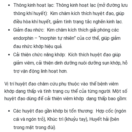
Thông kinh hoạt lạc: Thông kinh hoạt lạc (mở đường lưu
thông khí huyết): Kim châm kích thích huyệt đạo, giúp
điều hòa khí huyết, giảm tình trạng tắc nghẽn kinh lạc.
Giảm đau nhức: Kim châm kích thích giải phóng các
endorphin – “morphin tự nhiên” của cơ thể, giúp giảm
đau nhức khớp hiệu quả.
Cải thiện chức năng khớp: Kích thích huyệt đạo giúp
giảm viêm, cải thiện dinh dưỡng nuôi dưỡng sụn khớp, hỗ
trợ vận động linh hoạt hơn.
Vị trí huyệt đạo châm cứu phụ thuộc vào thể bệnh viêm
khớp dạng thấp và tình trạng cụ thể của từng người. Một số
huyệt đạo dùng để cải thiện viêm khớp dạng thấp bao gồm:
Các huyệt đạo gần khớp bị tổn thương: Hợp cốc (ngón
cái và ngón trỏ), Khúc trì (khuỷu tay), Huyết hải (bên
trong mặt trong đùi).