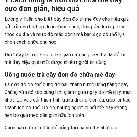
7 cách dùng lá đơn đỏ chữa mề đay
cực đơn giản, hiệu quả
Lương y Tuấn cho biết cây đơn đỏ trị mề đay cho hiệu quả
rất tốt nếu biết áp dụng đúng cách, đúng liều lượng. Tùy
theo cơ địa và mức độ mắc bệnh mà bạn đọc có thể lựa
chọn cách chữa phù hợp.
Dưới đây là top 7 mẹo dân gian sử dụng cây đơn lá đỏ trị
mề đay hiệu quả nhất được nhiều người tin dùng:
Uống nước trà cây đơn đỏ chữa mề đay
Lá đơn đỏ có thể dùng để nấu thành nước uống hằng ngày.
Chúng vừa có tác dụng làm giảm ngứa ngáy do mề đay, mụn
nhọt. Lại vừa cải thiện tình trạng dị ứng trên da, giúp lợi tiểu,
thanh lọc cơ thể. Do đó, những người bị nổi mề đay không
nên bỏ qua mẹo dân gian hữu ích trên.
Cách nấu nước lá đơn đỏ uống tại nhà cụ thể như sau: