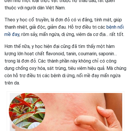
đến như một loại thực vật thuộc họ thầu dầu, rất quen
thuộc với người dân Việt Nam.
Theo y học cổ truyền, lá đơn đỏ có vị đắng, tính mát, giúp
thanh nhiệt, giải độc, giảm đau. Hỗ trợ điều trị các
bệnh nổi
mề đay
, rôm sảy, mẩn ngứa, dị ứng, viêm da cơ địa… rất tốt.
Hơn thế nữa, y học hiện đại cũng đã tìm thấy một hàm
lượng lớn hoạt chất flavonoid, tanin, coumarin, saponin…
trong lá đơn đỏ. Các thành phần này không chỉ có công
dụng chống oxy hóa, sát trùng, tiêu viêm hiệu quả. Mà chúng
còn hỗ trợ điều trị các bệnh dị ứng, nổi mề đay mẩn ngứa
trên da.