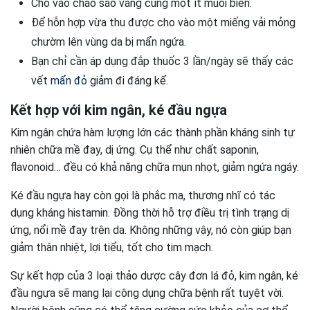
Cho vào chảo sao vàng cùng một ít muối biển.
Để hỗn hợp vừa thu được cho vào một miếng vải mỏng
chườm lên vùng da bị mẩn ngứa.
Bạn chỉ cần áp dụng đắp thuốc 3 lần/ngày sẽ thấy các
vết
mẩn đỏ
giảm đi đáng kể.
Kết hợp với kim ngân, ké đầu ngựa
Kim ngân chứa hàm lượng lớn các thành phần kháng sinh tự
nhiên chữa mề đay, dị ứng. Cụ thể như chất saponin,
flavonoid… đều có khả năng chữa mụn nhọt, giảm ngứa ngáy.
Ké đầu ngựa hay còn gọi là phắc ma, thương nhĩ có tác
dụng kháng histamin. Đồng thời hỗ trợ điều trị tình trạng dị
ứng, nổi mề đay trên da. Không những vậy, nó còn giúp bạn
giảm thân nhiệt, lợi tiểu, tốt cho tim mạch.
Sự kết hợp của 3 loại thảo dược cây đơn lá đỏ, kim ngân, ké
đầu ngựa sẽ mang lại công dụng chữa bệnh rất tuyệt vời.