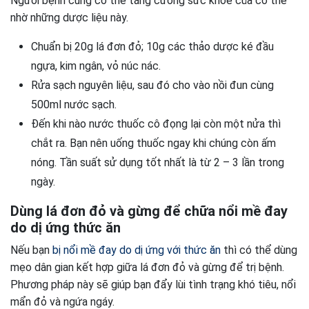
Người bệnh cũng có thể tăng cường sức khỏe của cơ thể
nhờ những dược liệu này.
Chuẩn bị 20g lá đơn đỏ; 10g các thảo dược ké đầu
ngựa, kim ngân, vỏ núc nác.
Rửa sạch nguyên liệu, sau đó cho vào nồi đun cùng
500ml nước sạch.
Đến khi nào nước thuốc cô đọng lại còn một nửa thì
chắt ra. Bạn nên uống thuốc ngay khi chúng còn ấm
nóng. Tần suất sử dụng tốt nhất là từ 2 – 3 lần trong
ngày.
Dùng lá đơn đỏ và gừng để chữa nổi mề đay
do dị ứng thức ăn
Nếu bạn
bị nổi mề đay do dị ứng với thức ăn
thì có thể dùng
mẹo dân gian kết hợp giữa lá đơn đỏ và gừng để trị bệnh.
Phương pháp này sẽ giúp bạn đẩy lùi tình trạng khó tiêu, nổi
mẩn đỏ và ngứa ngáy.