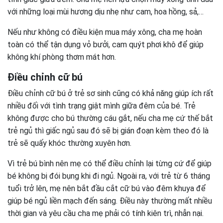
với những loại mùi hương dịu nhẹ như cam, hoa hồng, sả,…
Nếu như không có điều kiện mua máy xông, cha mẹ hoàn
toàn có thể tận dụng vỏ bưởi, cam quýt phơi khô để giúp
không khí phòng thơm mát hơn.
Điều chỉnh cữ bú
Điều chỉnh cữ bú ở trẻ sơ sinh cũng có khả năng giúp ích rất
nhiều đối với tình trạng giật mình giữa đêm của bé. Trẻ
không được cho bú thường cáu gắt, nếu cha mẹ cứ thế bắt
trẻ ngủ thì giấc ngủ sau đó sẽ bị gián đoạn kèm theo đó là
trẻ sẽ quấy khóc thường xuyên hơn.
Vì trẻ bú bình nên mẹ có thể điều chỉnh lại từng cứ để giúp
bé không bị đói bụng khi đi ngủ. Ngoài ra, với trẻ từ 6 tháng
tuổi trở lên, mẹ nên bắt đầu cắt cữ bú vào đêm khuya để
giúp bé ngủ liền mạch đến sáng. Điều này thường mất nhiều
thời gian và yêu cầu cha mẹ phải có tính kiên trì, nhẫn nại.