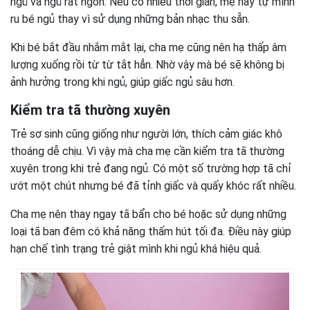
ngủ và ngủ rất ngon. Nếu có nhiều thời gian, mẹ hãy tự mình
ru bé ngủ thay vì sử dụng những bản nhạc thu sẵn.
Khi bé bắt đầu nhắm mắt lại, cha mẹ cũng nên hạ thấp âm
lượng xuống rồi từ từ tắt hẳn. Nhờ vậy mà bé sẽ không bị
ảnh hưởng trong khi ngủ, giúp giấc ngủ sâu hơn.
Kiểm tra tã thường xuyên
Trẻ sơ sinh cũng giống như người lớn, thích cảm giác khô
thoáng dễ chịu. Vì vậy mà cha mẹ cần kiểm tra tã thường
xuyên trong khi trẻ đang ngủ. Có một số trường hợp tã chỉ
ướt một chút nhưng bé đã tỉnh giấc và quấy khóc rất nhiều.
Cha mẹ nên thay ngay tã bẩn cho bé hoặc sử dụng những
loại tã ban đêm có khả năng thấm hút tối đa. Điều này giúp
hạn chế tình trạng trẻ giật mình khi ngủ khá hiệu quả.