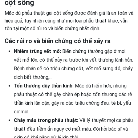
cột sống
Mặc dù phẫu thuật gai cột sống được đánh giá là an toàn và
hiệu quả, tuy nhiên cũng như mọi loại phẫu thuật khác, vẫn
tồn tại một số rủi ro và biến chứng nhất định.
Các rủi ro và biến chứng có thể xảy ra
Nhiễm trùng vết mổ:
Biến chứng thường gặp ở mọi
vết mổ lớn, có thể xảy ra trước khi vết thương lành hẳn.
Bệnh nhân sẽ có triệu chứng sốt, vết mổ sưng đỏ, chảy
dịch bất thường,…
Tổn thương dây thần kinh:
Mặc dù hiếm hơn, nhưng
phẫu thuật có thể gây chèn ép hoặc tổn thương các rễ
thần kinh lân cận, gây ra các triệu chứng đau, tê bì, yếu
cơ mới.
Chảy máu trong phẫu thuật:
Về lý thuyết mọi ca phẫu
thuật đều tiềm ẩn nguy cơ mất máu, đòi hỏi bác sĩ và
ekip có khả năng xử lý kịp thời.