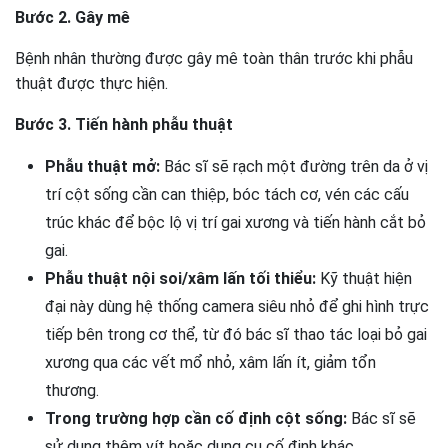
Bước 2. Gây mê
Bệnh nhân thường được gây mê toàn thân trước khi phẫu
thuật được thực hiện.
Bước 3. Tiến hành phẫu thuật
Phẫu thuật mở:
Bác sĩ sẽ rạch một đường trên da ở vị
trí cột sống cần can thiệp, bóc tách cơ, vén các cấu
trúc khác để bộc lộ vị trí gai xương và tiến hành cắt bỏ
gai.
Phẫu thuật nội soi/xâm lấn tối thiểu:
Kỹ thuật hiện
đại này dùng hệ thống camera siêu nhỏ để ghi hình trực
tiếp bên trong cơ thể, từ đó bác sĩ thao tác loại bỏ gai
xương qua các vết mổ nhỏ, xâm lấn ít, giảm tổn
thương.
Trong trường hợp cần cố định cột sống:
Bác sĩ sẽ
sử dụng thêm vít hoặc dụng cụ cố định khác.