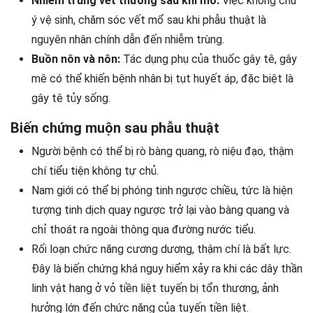
Nhiễm trùng vết thương sau khi mổ:
Việc không chú
ý vệ sinh, chăm sóc vết mổ sau khi phẫu thuật là
nguyên nhân chính dẫn đến nhiễm trùng.
Buồn nôn và nôn:
Tác dụng phụ của thuốc gây tê, gây
mê có thể khiến bệnh nhân bị tụt huyết áp, đặc biệt là
gây tê tủy sống.
Biến chứng muộn sau phẫu thuật
Người bệnh có thể bị rò bàng quang, rò niệu đạo, thậm
chí tiểu tiện không tự chủ.
Nam giới có thể bị phóng tinh ngược chiều, tức là hiện
tượng tinh dịch quay ngược trở lại vào bàng quang và
chỉ thoát ra ngoài thông qua đường nước tiểu.
Rối loạn chức năng cương dương, thậm chí là bất lực.
Đây là biến chứng khá nguy hiểm xảy ra khi các dây thần
linh vật hang ở vỏ tiền liệt tuyến bị tổn thương, ảnh
hưởng lớn đến chức năng của tuyến tiền liệt.