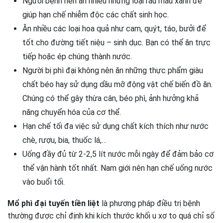
Người bệnh nên ăn nhiều những loại rau màu xanh để
giúp hạn chế nhiễm độc các chất sinh học.
Ăn nhiều các loại hoa quả như cam, quýt, táo, bưởi để
tốt cho đường tiết niệu – sinh dục. Bạn có thể ăn trực
tiếp hoặc ép chúng thành nước.
Người bị phì đại không nên ăn những thực phẩm giàu
chất béo hay sử dụng dầu mỡ động vật chế biến đồ ăn.
Chúng có thể gây thừa cân, béo phì, ảnh hưởng khả
năng chuyển hóa của cơ thể.
Hạn chế tối đa việc sử dụng chất kích thích như nước
chè, rượu, bia, thuốc lá,…
Uống đầy đủ từ 2-2,5 lít nước mỗi ngày để đảm bảo cơ
thể vận hành tốt nhất. Nam giới nên hạn chế uống nước
vào buổi tối.
Mổ phì đại tuyến tiền liệt
là phương pháp điều trị bệnh
thường được chỉ định khi kích thước khối u xơ to quá chỉ số