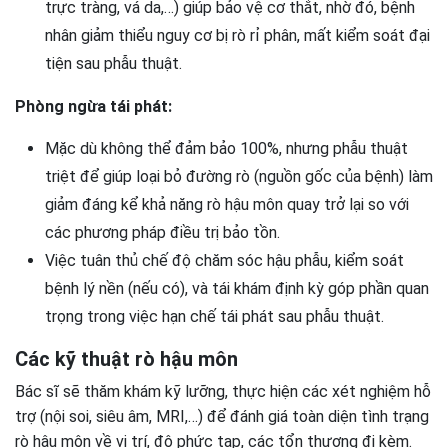
trực tràng, vá da,…) giúp bảo vệ cơ thắt, nhờ đó, bệnh
nhân giảm thiểu nguy cơ bị rò rỉ phân, mất kiểm soát đại
tiện sau phẫu thuật.
Phòng ngừa tái phát:
Mặc dù không thể đảm bảo 100%, nhưng phẫu thuật
triệt để giúp loại bỏ đường rò (nguồn gốc của bệnh) làm
giảm đáng kể khả năng rò hậu môn quay trở lại so với
các phương pháp điều trị bảo tồn.
Việc tuân thủ chế độ chăm sóc hậu phẫu, kiểm soát
bệnh lý nền (nếu có), và tái khám định kỳ góp phần quan
trọng trong việc hạn chế tái phát sau phẫu thuật.
Các kỹ thuật rò hậu môn
Bác sĩ sẽ thăm khám kỹ lưỡng, thực hiện các xét nghiệm hỗ
trợ (nội soi, siêu âm, MRI,…) để đánh giá toàn diện tình trạng
rò hậu môn về vị trí, độ phức tạp, các tổn thương đi kèm.