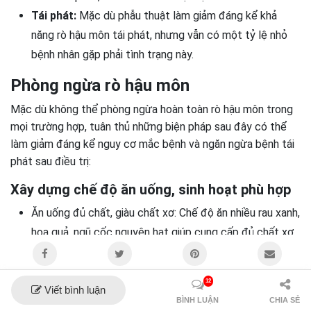
Tái phát:
Mặc dù phẫu thuật làm giảm đáng kể khả
năng rò hậu môn tái phát, nhưng vẫn có một tỷ lệ nhỏ
bệnh nhân gặp phải tình trạng này.
Phòng ngừa rò hậu môn
Mặc dù không thể phòng ngừa hoàn toàn rò hậu môn trong
mọi trường hợp, tuân thủ những biện pháp sau đây có thể
làm giảm đáng kể nguy cơ mắc bệnh và ngăn ngừa bệnh tái
phát sau điều trị:
Xây dựng chế độ ăn uống, sinh hoạt phù hợp
Ăn uống đủ chất, giàu chất xơ: Chế độ ăn nhiều rau xanh,
hoa quả, ngũ cốc nguyên hạt giúp cung cấp đủ chất xơ,
ngăn ngừa táo bón và tiêu chảy – những yếu tố thúc
đẩy viêm nhiễm và hình thành rò hậu môn.
12
Uống đủ nước: Duy trì thói quen uống đủ nước mỗi ngày
Viết bình luận
BÌNH LUẬN
CHIA SẺ
(khoảng 1.5-2 lít) giúp phân mềm, dễ đào thải hơn, giảm