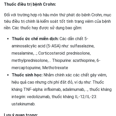
Thuốc điều trị bệnh Crohn:
Đối với trường hợp rò hậu môn thứ phát do bệnh Crohn, mục
tiêu điều trị chính là kiểm soát tốt tình trạng viêm của bệnh
nền. Các thuốc hay được sử dụng bao gồm:
Thuốc ức chế miễn dịch:
Các dẫn chất 5-
aminosalicylic acid (5-ASA) như: sulfasalazine,
mesalamine,…; Corticosteroid: prednisolone,
methylprednisolone,… Thiopurine: azathioprine, 6-
mercaptopurine; Methotrexate
Thuốc sinh học:
Nhắm chính xác các chất gây viêm,
hiệu quả cao nhưng chi phí đắt đỏ, ví dụ như: Thuốc
kháng TNF-alpha: infliximab, adalimumab,…, thuốc kháng
integrin: vedolizumab, thuốc kháng IL-12/IL-23:
ustekinumab.
Lưu ý quan trọng: