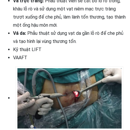
Vá trực tràng:
Phẫu thuật viên sẽ cắt bỏ lỗ rò trong,
khâu lỗ rò và sử dụng một vạt niêm mạc trực tràng
trượt xuống để che phủ, làm lành tổn thương, tạo thành
một ống hậu môn mới.
Vá da:
Phẫu thuật sử dụng vạt da gần lỗ rò để che phủ
và tạo hình lại vùng thương tổn.
Kỹ thuật LIFT
VAAFT