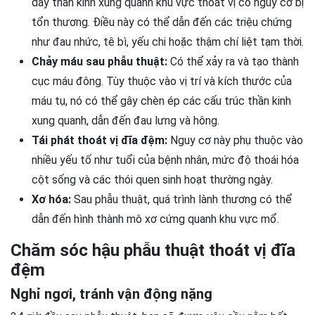
dây thần kinh xung quanh khu vực thoát vị có nguy cơ bị
tổn thương. Điều này có thể dẫn đến các triệu chứng
như đau nhức, tê bì, yếu chi hoặc thậm chí liệt tạm thời.
Chảy máu sau phẫu thuật:
Có thể xảy ra và tạo thành
cục máu đông. Tùy thuộc vào vị trí và kích thước của
máu tụ, nó có thể gây chèn ép các cấu trúc thần kinh
xung quanh, dẫn đến đau lưng và hông.
Tái phát thoát vị đĩa đệm:
Nguy cơ này phụ thuộc vào
nhiều yếu tố như tuổi của bệnh nhân, mức độ thoái hóa
cột sống và các thói quen sinh hoạt thường ngày.
Xơ hóa:
Sau phẫu thuật, quá trình lành thương có thể
dẫn đến hình thành mô xơ cứng quanh khu vực mổ.
Chăm sóc hậu phẫu thuật thoát vị đĩa
đệm
Nghỉ ngơi, tránh vận động nặng