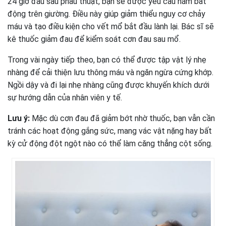
24 giờ đầu sau phẫu thuật, bạn sẽ được yêu cầu nằm bất
động trên giường. Điều này giúp giảm thiểu nguy cơ chảy
máu và tạo điều kiện cho vết mổ bắt đầu lành lại. Bác sĩ sẽ
kê thuốc giảm đau để kiểm soát cơn đau sau mổ.
Trong vài ngày tiếp theo, bạn có thể được tập vật lý nhẹ
nhàng để cải thiện lưu thông máu và ngăn ngừa cứng khớp.
Ngồi dậy và đi lại nhẹ nhàng cũng được khuyến khích dưới
sự hướng dẫn của nhân viên y tế.
Lưu ý:
Mặc dù cơn đau đã giảm bớt nhờ thuốc, bạn vẫn cần
tránh các hoạt động gắng sức, mang vác vật nặng hay bất
kỳ cử động đột ngột nào có thể làm căng thẳng cột sống.