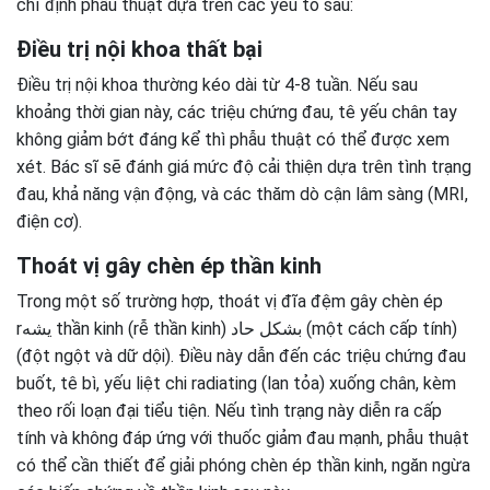
chỉ định phẫu thuật dựa trên các yếu tố sau:
Điều trị nội khoa thất bại
Điều trị nội khoa thường kéo dài từ 4-8 tuần. Nếu sau
khoảng thời gian này, các triệu chứng đau, tê yếu chân tay
không giảm bớt đáng kể thì phẫu thuật có thể được xem
xét. Bác sĩ sẽ đánh giá mức độ cải thiện dựa trên tình trạng
đau, khả năng vận động, và các thăm dò cận lâm sàng (MRI,
điện cơ).
Thoát vị gây chèn ép thần kinh
Trong một số trường hợp, thoát vị đĩa đệm gây chèn ép
rیشه thần kinh (rễ thần kinh) بشكل حاد (một cách cấp tính)
(đột ngột và dữ dội). Điều này dẫn đến các triệu chứng đau
buốt, tê bì, yếu liệt chi radiating (lan tỏa) xuống chân, kèm
theo rối loạn đại tiểu tiện. Nếu tình trạng này diễn ra cấp
tính và không đáp ứng với thuốc giảm đau mạnh, phẫu thuật
có thể cần thiết để giải phóng chèn ép thần kinh, ngăn ngừa