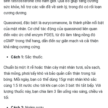
sinh testosterone cho nam giới. Qua đó giúp tăng cường
sức khỏe, hỗ trợ các vấn đề về sinh lý, trong đó có rối loạn
cương dương.
Quassinoid, đặc biệt là eurycomanone, là thành phần nổi bật
của mật nhân. Cơ chế tác động của quassinoid liên quan
đến việc ức chế enzym PDE5, từ đó làm tăng nồng độ
cGMP trong thể hang, dẫn đến sự giãn mạch và cải thiện
khả năng cương cứng.
Cách 1:
Sắc thuốc.
Chuẩn bị một ít rễ hoặc thân cây mật nhân tươi, sửa sạch,
thái mỏng, phơi/sấy khô và bảo quản cẩn thận trong túi
bóng. Mỗi ngày, bạn có thể dùng 15gr mật nhân khô sắc
cùng 1.5 lít nước cho tới khi cạn còn 3 bát thì tắt bếp. Với
lượng thuốc này, bạn chia làm 3 lần uống vào sáng, chiều và
tối.
Cách 2:
Ngâm rượu.