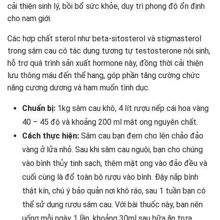
cải thiện sinh lý, bồi bổ sức khỏe, duy trì phong độ ổn định
cho nam giới.
Các hợp chất sterol như beta-sitosterol và stigmasterol
trong sâm cau có tác dụng tương tự testosterone nội sinh,
hỗ trợ quá trình sản xuất hormone này, đồng thời cải thiện
lưu thông máu đến thể hang, góp phần tăng cường chức
năng cương dương và ham muốn tình dục.
Chuẩn bị:
1kg sâm cau khô, 4 lít rượu nếp cái hoa vàng
40 – 45 độ và khoảng 200 ml mật ong nguyên chất.
Cách thực hiện:
Sâm cau bạn đem cho lên chảo đảo
vàng ở lửa nhỏ. Sau khi sâm cau nguội, bạn cho chúng
vào bình thủy tinh sạch, thêm mật ong vào đảo đều và
cuối cùng là đổ toàn bộ rượu vào bình. Đậy nắp bình
thật kín, chú ý bảo quản nơi khô ráo, sau 1 tuần bạn có
thể sử dụng rượu sâm cau. Với bài thuốc này, bạn nên
uống mỗi ngày 1 lần, khoảng 30ml sau bữa ăn trưa.