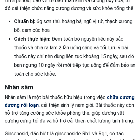
triterpenoid, bảo vệ tế bào thần kinh và chống oxy hóa, từ
đó cải thiện chức năng cương dương và sức khỏe tổng thể.
Chuẩn bị:
6g sơn thù, hoàng bá, ngũ vị tử, thạch xương
bồ, cam cúc hoa.
Cách thực hiện:
Đem toàn bộ nguyên liệu này sắc
thuốc và chia ra làm 2 lần uống sáng và tối. Lưu ý bài
thuốc này chỉ nên dùng liên tục khoảng 15 ngày, sau đó
bạn ngưng 10 ngày rồi mới tiếp tục uống để đảm bảo an
toàn cho sức khỏe.
Nhân sâm
Nhân sâm là một bài thuốc hữu hiệu trong việc
chữa cương
dương rối loạn
, cải thiện sinh lý nam giới. Bài thuốc này còn
hỗ trợ tăng cường sức khỏe phòng the, giúp dương vật
cương cứng tối đa và hỗ trợ cải thiện chất lượng tinh trùng.
Ginsenosid, đặc biệt là ginsenoside Rb1 và Rg1, có tác