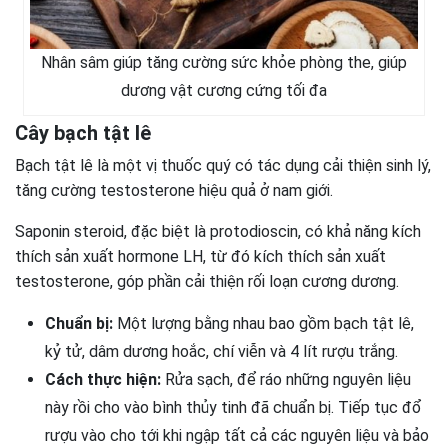
Nhân sâm giúp tăng cường sức khỏe phòng the, giúp
dương vật cương cứng tối đa
Cây bạch tật lê
Bạch tật lê là một vị thuốc quý có tác dụng cải thiện sinh lý,
tăng cường testosterone hiệu quả ở nam giới.
Saponin steroid, đặc biệt là protodioscin, có khả năng kích
thích sản xuất hormone LH, từ đó kích thích sản xuất
testosterone, góp phần cải thiện rối loạn cương dương.
Chuẩn bị:
Một lượng bằng nhau bao gồm bạch tật lê,
kỷ tử, dâm dương hoắc, chí viễn và 4 lít rượu trắng.
Cách thực hiện:
Rửa sạch, để ráo những nguyên liệu
này rồi cho vào bình thủy tinh đã chuẩn bị. Tiếp tục đổ
rượu vào cho tới khi ngập tất cả các nguyên liệu và bảo