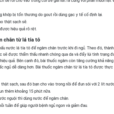
ch sẽ rồi cho vào trong cối để giã nát ra cùng với phần muối hạt 
khớp bị tổn thương do gout rồi dùng gạc y tế cố định lại.
ho thật sạch sẽ.
được hiệu quả rõ rệt.
chân từ lá tía tô
nấu nước lá tía tô để ngâm chân trước khi đi ngủ. Theo đó, thàn
ước sẽ được thẩm thấu nhanh chóng qua da và đẩy lùi tình trạng đ
hiệu quả. Bên cạnh đó, bài thuốc ngâm còn tăng cường khả năng
iấc ngủ dễ dàng hơn. Bài thuốc ngâm chân từ lá tía tô được thực 
 thật sạch, sau đó bạn cho vào trong nồi để đun sôi với 2 lít nướ
 đun thêm khoảng 15 phút nữa.
ước nguội thì dùng nước để ngâm chân.
 mỗi tuần để giúp người bệnh ngủ ngon và giảm đau.