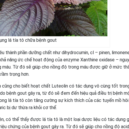
ụng lá tía tô chữa bệnh gout
hiều thành phần dưỡng chất như dihydrocumin, cl – pinen, limonene
ó khả năng ức chế hoạt động của enzyme Xanthine oxidase – ngu
ong máu. Từ đó sẽ giúp cho nồng độ trong máu được giữ ở mức th
trầm trọng hơn.
 cũng cho biết hoạt chất Luteolin có tác dụng vô cùng tốt tron
 do bệnh gout gây ra, từ đó sẽ đem đến hiệu quả điều trị bệnh m
rong lá tía tô còn tăng cường sự kích thích của các tuyến mồ hôi
ric bị dư thừa ra khỏi cơ thể.
n, có thể thấy được lá tía tô là một loại dược liệu có tác dụng 
triệu chứng của bệnh gout gây ra. Từ đó sẽ giúp cho nồng độ acid