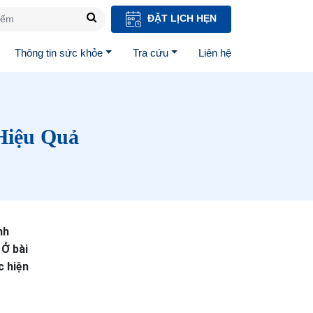
ĐẶT LỊCH HẸN
Thông tin sức khỏe
Tra cứu
Liên hệ
Hiệu Quả
nh
 Ở bài
c hiện