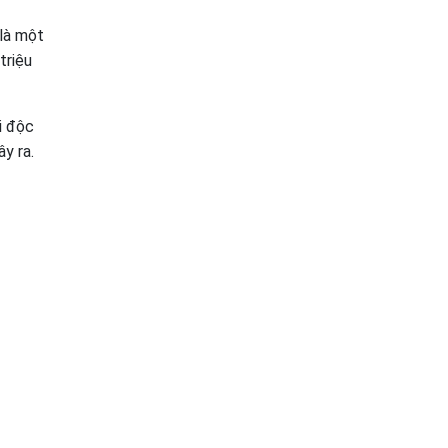
 là một
triệu
i độc
y ra.