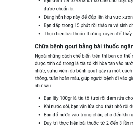
Bạn đem tía tô và lá lốt sơ chế cho thật sạ
được chuẩn bị.
Dùng hỗn hợp này để đắp lên khu vực xương 
Bạn đắp trong 15 phút rồi tháo ra vệ sinh c
Thực hiện bài thuốc thường xuyên để thấy 
Chữa bệnh gout bằng bài thuốc ngâm 
Ngoài những cách chế biến trên thì bạn có thể 
dược tính có trong lá tía tô khi hòa tan vào n
nhức, sưng viêm do bệnh gout gây ra một cách 
thông, tuần hoàn máu, giúp người bệnh đi vào g
như sau:
Bạn lấy 100gr lá tía tô tươi rồi đem rửa cho
Khi nước sôi, bạn vặn lửa cho thật nhỏ rồi
Bạn đổ nước vào trong chậu, cho đến khi n
Duy trì thực hiện bài thuốc từ 2 đến 3 lần