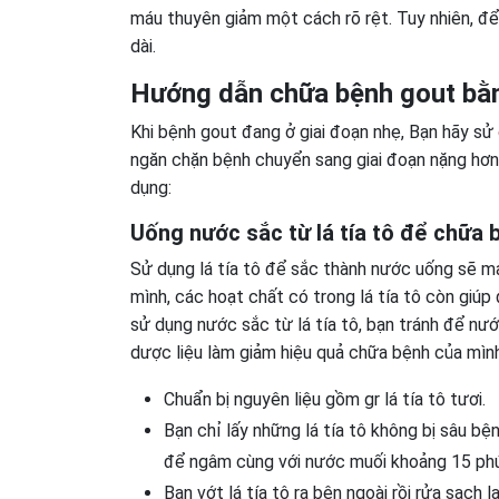
máu thuyên giảm một cách rõ rệt. Tuy nhiên, để
dài.
Hướng dẫn chữa bệnh gout bằng
Khi bệnh gout đang ở giai đoạn nhẹ, Bạn hãy sử 
ngăn chặn bệnh chuyển sang giai đoạn nặng hơn.
dụng:
Uống nước sắc từ lá tía tô để chữa 
Sử dụng lá tía tô để sắc thành nước uống sẽ man
mình, các hoạt chất có trong lá tía tô còn giúp 
sử dụng nước sắc từ lá tía tô, bạn tránh để nư
dược liệu làm giảm hiệu quả chữa bệnh của mình
Chuẩn bị nguyên liệu gồm gr lá tía tô tươi.
Bạn chỉ lấy những lá tía tô không bị sâu bệ
để ngâm cùng với nước muối khoảng 15 phú
Bạn vớt lá tía tô ra bên ngoài rồi rửa sạch 