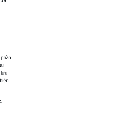
vừa
h phần
au
 lưu
hiện
c.