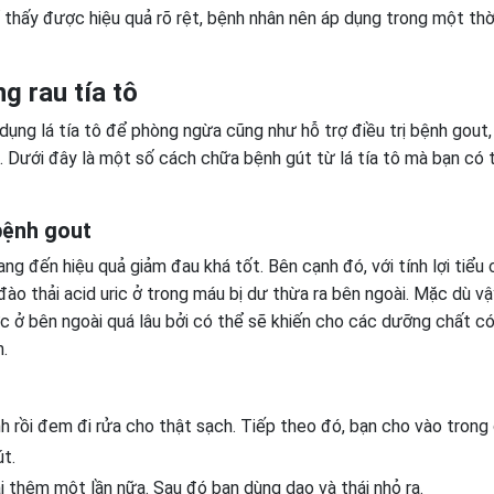
 thấy được hiệu quả rõ rệt, bệnh nhân nên áp dụng trong một thờ
 rau tía tô
dụng lá tía tô để phòng ngừa cũng như hỗ trợ điều trị bệnh gout,
 Dưới đây là một số cách chữa bệnh gút từ lá tía tô mà bạn có 
bệnh gout
g đến hiệu quả giảm đau khá tốt. Bên cạnh đó, với tính lợi tiểu 
đào thải acid uric ở trong máu bị dư thừa ra bên ngoài. Mặc dù vậ
ớc ở bên ngoài quá lâu bởi có thể sẽ khiến cho các dưỡng chất c
.
nh rồi đem đi rửa cho thật sạch. Tiếp theo đó, bạn cho vào trong
t.
lại thêm một lần nữa. Sau đó bạn dùng dao và thái nhỏ ra.