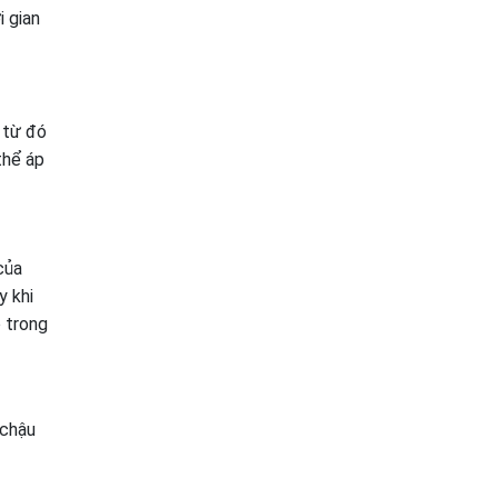
i gian
 từ đó
thể áp
của
y khi
ó trong
 chậu