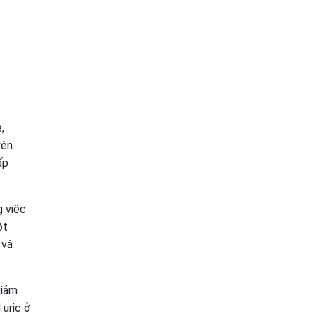
,
yên
ấp
g việc
ột
 và
giảm
 uric ở