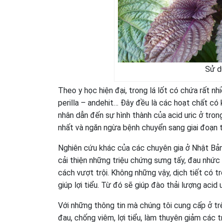
Sử d
Theo y học hiện đại, trong lá lốt có chứa rất n
perilla – andehit… Đây đều là các hoạt chất c
nhân dẫn đến sự hình thành của acid uric ở tr
nhất và ngăn ngừa bệnh chuyển sang giai đoạn 
Nghiên cứu khác của các chuyên gia ở Nhật Bản
cải thiện những triệu chứng sưng tấy, đau nhức
cách vượt trội. Không những vậy, dịch tiết có t
giúp lợi tiểu. Từ đó sẽ giúp đào thải lượng acid u
Với những thông tin mà chúng tôi cung cấp ở trê
đau, chống viêm, lợi tiểu, làm thuyên giảm các 