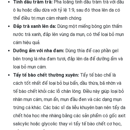
Tinh dầu tràm trà:
Pha loãng tinh dầu tràm trà với dầu
ô liu hoặc dầu dừa với tỷ lệ 1:9, sau đó thoa lên da có
thể điều trị mụn cám nhanh chóng.
Đắp trà xanh lên da:
Dùng một miếng bông gòn thấm
nước trà xanh, đắp lên vùng da mụn, có thể loại bỏ mụn
cám hiệu quả.
Dưỡng ẩm với nha đam:
Dùng thìa để cạo phần gel
bên trong lá nha đam tươi, đắp lên da để dưỡng ẩm và
loại bỏ mụn cám.
Tẩy tế bào chết thường xuyên:
Tẩy tế bào chế là
cách tốt nhất để loại bỏ bụi bẩn, dầu thừa, bã nhờn và
tế bào chết khỏi các lỗ chân lông. Điều này giúp loại bỏ
nhân mụn cám, mụn ẩn, mụn đầu đen và các dạng mụn
trứng cá khác. Các bác sĩ da liễu khuyên bạn nên tẩy da
chết hóa học nhẹ nhàng bằng các sản phẩm có gốc axit
salicylic hoặc glycolic thay vì tẩy tế bào chết cơ học,