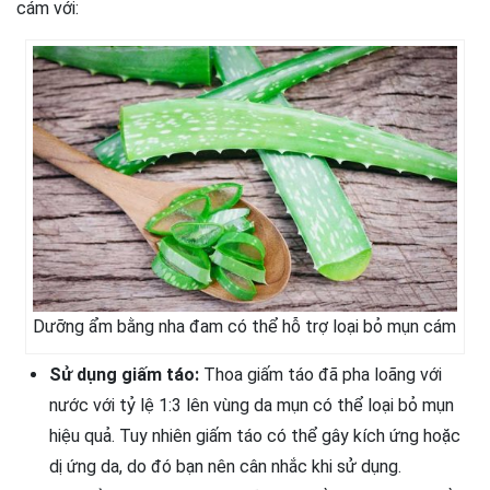
cám với:
Dưỡng ẩm bằng nha đam có thể hỗ trợ loại bỏ mụn cám
Sử dụng giấm táo:
Thoa giấm táo đã pha loãng với
nước với tỷ lệ 1:3 lên vùng da mụn có thể loại bỏ mụn
hiệu quả. Tuy nhiên giấm táo có thể gây kích ứng hoặc
dị ứng da, do đó bạn nên cân nhắc khi sử dụng.