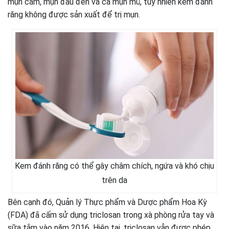
mụn cám, mụn đầu đen và cả mụn mủ, tuy nhiên kem đánh
răng không được sản xuất để trị mụn.
Kem đánh răng có thể gây châm chích, ngứa và khó chịu
trên da
Bên cạnh đó, Quản lý Thực phẩm và Dược phẩm Hoa Kỳ
(FDA) đã cấm sử dụng triclosan trong xà phòng rửa tay và
sữa tắm vào năm 2016. Hiện tại, triclosan vẫn được phép