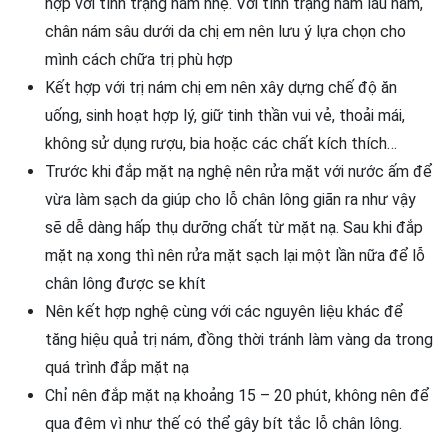
hợp với tính trạng nám nhẹ. Với tình trạng nám lâu năm,
chân nám sâu dưới da chị em nên lưu ý lựa chọn cho
mình cách chữa trị phù hợp
Kết hợp với trị nám chị em nên xây dựng chế độ ăn
uống, sinh hoạt hợp lý, giữ tinh thần vui vẻ, thoải mái,
không sử dụng rượu, bia hoặc các chất kích thích…
Trước khi đắp mặt nạ nghệ nên rửa mặt với nước ấm để
vừa làm sạch da giúp cho lỗ chân lông giãn ra như vậy
sẽ dễ dàng hấp thụ dưỡng chất từ mặt nạ. Sau khi đắp
mặt nạ xong thì nên rửa mặt sạch lại một lần nữa để lỗ
chân lông được se khít
Nên kết hợp nghệ cùng với các nguyên liệu khác để
tăng hiệu quả trị nám, đồng thời tránh làm vàng da trong
quá trình đắp mặt nạ
Chỉ nên đắp mặt nạ khoảng 15 – 20 phút, không nên để
qua đêm vì như thế có thể gây bít tắc lỗ chân lông.