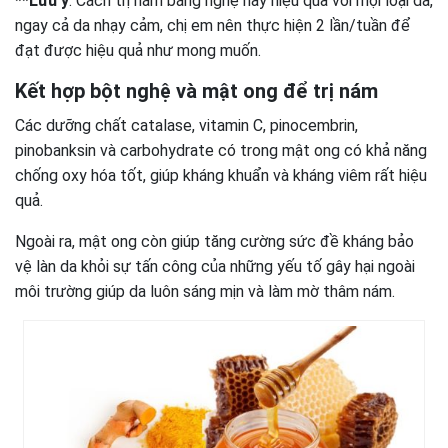
**Lưu ý
: Cách trị nám bằng nghệ này hiệu quả với mọi loại da,
ngay cả da nhạy cảm, chị em nên thực hiện 2 lần/tuần để
đạt được hiệu quả như mong muốn.
Kết hợp bột nghệ và mật ong để trị nám
Các dưỡng chất catalase, vitamin C, pinocembrin,
pinobanksin và carbohydrate có trong mật ong có khả năng
chống oxy hóa tốt, giúp kháng khuẩn và kháng viêm rất hiệu
quả.
Ngoài ra, mật ong còn giúp tăng cường sức đề kháng bảo
vệ làn da khỏi sự tấn công của những yếu tố gây hại ngoài
môi trường giúp da luôn sáng mịn và làm mờ thâm nám.