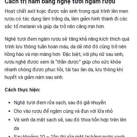
Cách trị nám bằng nghệ tươi ngâm rượu
Hoạt chất axit kojic được sản sinh trong quá trình lên men
rượu có tác dụng làm trắng da, làm giảm hình thành đi các
sắc tố melanin và giúp da trở nên căng mịn hơn.
Nghệ tươi đem ngâm rượu sẽ tăng khả năng kích thích quá
trình lưu thông tuần hoàn máu, da dẻ nhờ đó cũng trở nên
hồng hào và mịn màng hơn. Đặc biệt, với phụ nữ sau sinh,
rượu nghệ được xem là “thần dược” giúp cho sức khỏe
nhanh chóng được phục hồi, tái tạo làn da, lưu thông khí
huyết và giảm nám sau sinh.
Cách thực hiện:
Nghệ tươi đem rửa sạch, sau đó giã nhuyễn
Cho vào rượu để ngâm cùng và đun với lửa nhỏ
Vệ sinh da mặt sạch sẽ, sau đó thoa hỗn hợp trên lên
da
Sau khoảng 10 – 15p thì rửa mặt lại bằng nước sạch