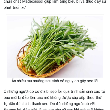
chứa chất Madecassol giúp làm tăng biểu bì và thúc đẩy sự
phát triển xơ.
Ăn nhiều rau muống sau sinh có nguy cơ gây sẹo lồi
Ở những người có cơ địa bị sẹo lồi, quá trình sản sinh các tế
bào mới bị đảo lộn, các mô không được sắp xếp theo thứ
tự dẫn đến hình thành sẹo. Do đó, những người có vết
thương hở, đặc biệt là chị em phụ nữ sau khi sinh mổ không