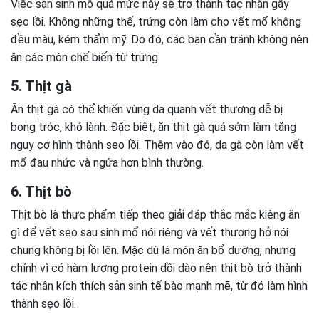
Việc sản sinh mô quá mức này sẽ trở thành tác nhân gây
sẹo lồi. Không những thế, trứng còn làm cho vết mổ không
đều màu, kém thẩm mỹ. Do đó, các bạn cần tránh không nên
ăn các món chế biến từ trứng.
5. Thịt gà
Ăn thịt gà có thể khiến vùng da quanh vết thương dễ bị
bong tróc, khó lành. Đặc biệt, ăn thịt gà quá sớm làm tăng
nguy cơ hình thành sẹo lồi. Thêm vào đó, da gà còn làm vết
mổ đau nhức và ngứa hơn bình thường.
6. Thịt bò
Thịt bò là thực phẩm tiếp theo giải đáp thắc mắc kiêng ăn
gì để vết sẹo sau sinh mổ nói riêng và vết thương hở nói
chung không bị lồi lên. Mặc dù là món ăn bổ dưỡng, nhưng
chính vì có hàm lượng protein dồi dào nên thịt bò trở thành
tác nhân kích thích sản sinh tế bào mạnh mẽ, từ đó làm hình
thành sẹo lồi.