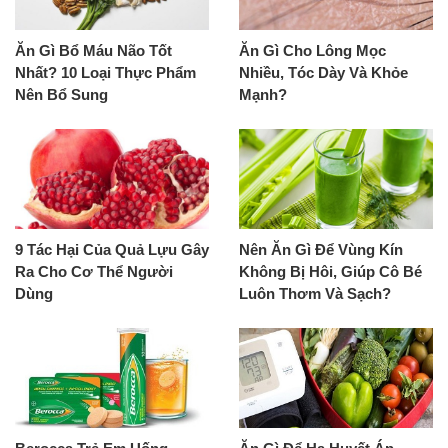
Ăn Gì Bổ Máu Não Tốt
Ăn Gì Cho Lông Mọc
Nhất? 10 Loại Thực Phẩm
Nhiều, Tóc Dày Và Khỏe
Nên Bổ Sung
Mạnh?
9 Tác Hại Của Quả Lựu Gây
Nên Ăn Gì Để Vùng Kín
Ra Cho Cơ Thể Người
Không Bị Hôi, Giúp Cô Bé
Dùng
Luôn Thơm Và Sạch?