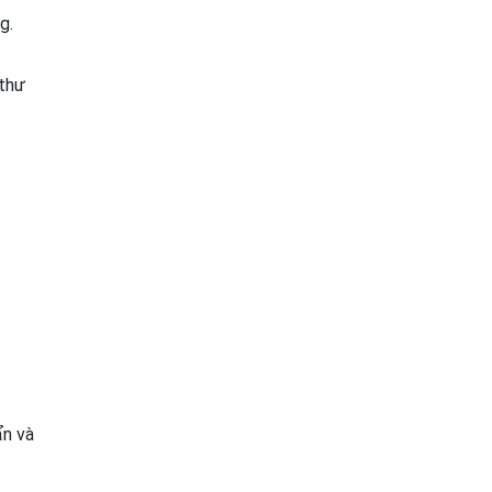
g.
 thư
ẩn và