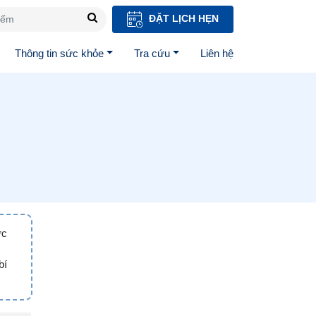
ĐẶT LỊCH HẸN
Thông tin sức khỏe
Tra cứu
Liên hệ
ức
bí