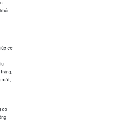
ăn
 khỏi
giúp cơ
ịu
tràng​.
 ruột,
g cơ
bằng