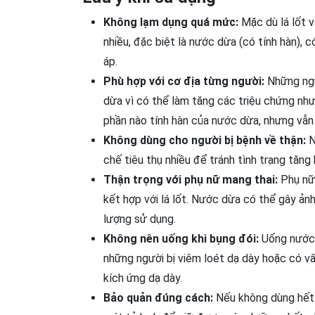
Không lạm dụng quá mức:
Mặc dù lá lốt v
nhiều, đặc biệt là nước dừa (có tính hàn), c
áp.
Phù hợp với cơ địa từng người:
Những ngư
dừa vì có thể làm tăng các triệu chứng như 
phần nào tính hàn của nước dừa, nhưng vẫn
Không dùng cho người bị bệnh về thận:
N
chế tiêu thụ nhiều để tránh tình trạng tăng
Thận trọng với phụ nữ mang thai:
Phụ nữ 
kết hợp với lá lốt. Nước dừa có thể gây ản
lượng sử dụng.
Không nên uống khi bụng đói:
Uống nước d
những người bị viêm loét dạ dày hoặc có vấ
kích ứng dạ dày.
Bảo quản đúng cách:
Nếu không dùng hết 