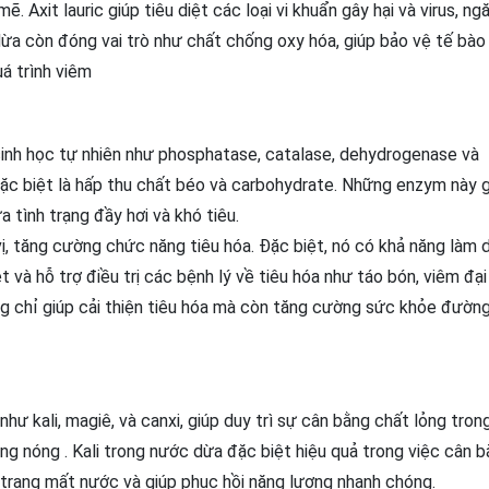
 Axit lauric giúp tiêu diệt các loại vi khuẩn gây hại và virus, ng
ừa còn đóng vai trò như chất chống oxy hóa, giúp bảo vệ tế bào
 trình viêm​
nh học tự nhiên như phosphatase, catalase, dehydrogenase và
, đặc biệt là hấp thu chất béo và carbohydrate. Những enzym này 
a tình trạng đầy hơi và khó tiêu.
 vị, tăng cường chức năng tiêu hóa. Đặc biệt, nó có khả năng làm d
và hỗ trợ điều trị các bệnh lý về tiêu hóa như táo bón, viêm đại 
g chỉ giúp cải thiện tiêu hóa mà còn tăng cường sức khỏe đường
hư kali, magiê, và canxi, giúp duy trì sự cân bằng chất lỏng tron
g nóng . Kali trong nước dừa đặc biệt hiệu quả trong việc cân 
trạng mất nước và giúp phục hồi năng lượng nhanh chóng.