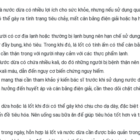
à nước dừa có nhiều lợi ích cho sức khỏe, nhưng nếu sử dụng qu
ó thể gây ra tình trạng tiêu chảy, mất cân bằng điện giải hoặc hạ 
ời có cơ địa lạnh hoặc thường bị lạnh bụng nên hạn chế sử dụn
đầy bụng, khó tiêu. Trong khi đó, lá lốt có tính ấm có thể cân b
 cần thận trọng với người nhạy cảm với các thực phẩm lạnh.
ước dừa có chứa nhiều kali, do đó những người bị bệnh thận nên
 kali máu, dẫn đến nguy cơ biến chứng nguy hiểm.
mang thai cần tham khảo ý kiến bác sĩ trước khi sử dụng nước 
h hưởng đến huyết áp và cân bằng điện giải, cần theo dõi chặt ch
ừa hoặc lá lốt khi đói có thể gây khó chịu cho dạ dày, đặc biệt 
n đề tiêu hóa. Nên uống sau bữa ăn để giúp tiêu hóa tốt hơn và t
trong ngày, hỗn hợp lá lốt và nước dừa cần được bảo quản tron