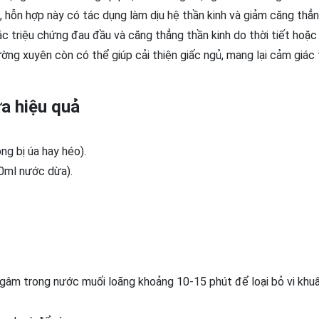
a, hỗn hợp này có tác dụng làm dịu hệ thần kinh và giảm căng thẳn
ác triệu chứng đau đầu và căng thẳng thần kinh do thời tiết hoặc
ường xuyên còn có thể giúp cải thiện giấc ngủ, mang lại cảm giác
ừa hiệu quả
ông bị úa hay héo).
0ml nước dừa).
 ngâm trong nước muối loãng khoảng 10-15 phút để loại bỏ vi khu