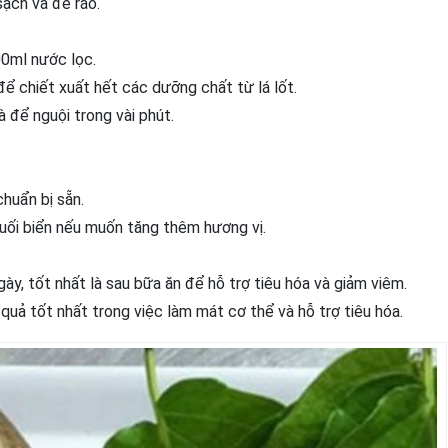
sạch và để ráo.
00ml nước lọc.
ể chiết xuất hết các dưỡng chất từ lá lốt.
à để nguội trong vài phút.
chuẩn bị sẵn.
ối biển nếu muốn tăng thêm hương vị.
ày, tốt nhất là sau bữa ăn để hỗ trợ tiêu hóa và giảm viêm.
uả tốt nhất trong việc làm mát cơ thể và hỗ trợ tiêu hóa.