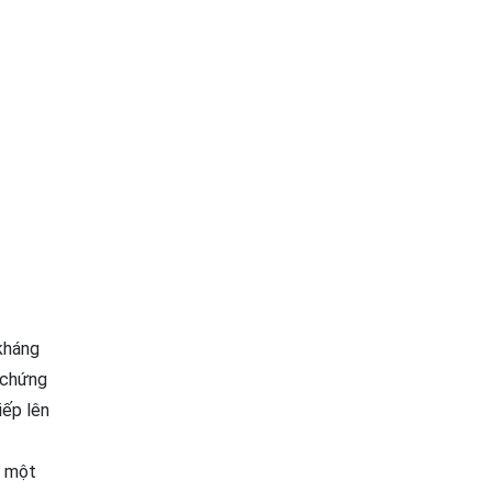
 kháng
 chứng
iếp lên
ư một