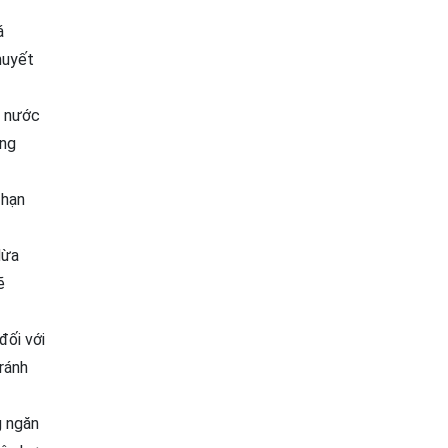
á
huyết
g nước
ằng
 hạn
dừa
ẽ
đối với
ránh
g ngăn