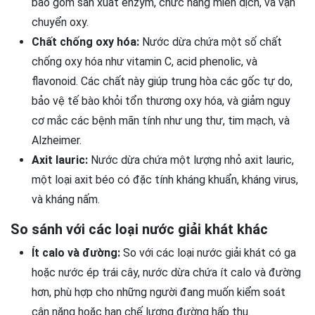
bao gồm sản xuất enzym, chức năng miễn dịch, và vận
chuyển oxy.
Chất chống oxy hóa:
Nước dừa chứa một số chất
chống oxy hóa như vitamin C, acid phenolic, và
flavonoid. Các chất này giúp trung hòa các gốc tự do,
bảo vệ tế bào khỏi tổn thương oxy hóa, và giảm nguy
cơ mắc các bệnh mãn tính như ung thư, tim mạch, và
Alzheimer.
Axit lauric:
Nước dừa chứa một lượng nhỏ axit lauric,
một loại axit béo có đặc tính kháng khuẩn, kháng virus,
và kháng nấm.
So sánh với các loại nước giải khát khác
Ít calo và đường:
So với các loại nước giải khát có ga
hoặc nước ép trái cây, nước dừa chứa ít calo và đường
hơn, phù hợp cho những người đang muốn kiểm soát
cân nặng hoặc hạn chế lượng đường hấp thụ.