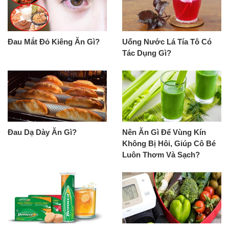
Đau Mắt Đỏ Kiêng Ăn Gì?
Uống Nước Lá Tía Tô Có
Tác Dụng Gì?
Đau Dạ Dày Ăn Gì?
Nên Ăn Gì Để Vùng Kín
Không Bị Hôi, Giúp Cô Bé
Luôn Thơm Và Sạch?