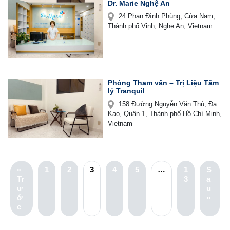
Dr. Marie Nghệ An
24 Phan Đình Phùng, Cửa Nam,
Thành phố Vinh, Nghe An, Vietnam
Phòng Tham vấn – Trị Liệu Tâm
lý Tranquil
158 Đường Nguyễn Văn Thủ, Đa
Kao, Quận 1, Thành phố Hồ Chí Minh,
Vietnam
«
1
2
3
4
5
…
1
S
Tr
3
a
ư
u
ớ
»
c