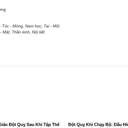
ờng
- Tóc - Móng, Nam học, Tai - Mũi
 Mật, Thần kinh, Nội tiết
Giác Đột Quỵ Sau Khi Tập Thể
Đột Quỵ Khi Chạy Bộ: Dấu Hi