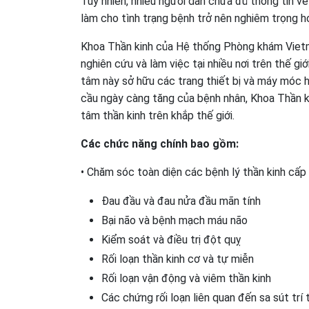
Tuy nhiên, nhiều người dân chưa đủ thông tin về
làm cho tình trạng bệnh trở nên nghiêm trọng hơ
Khoa Thần kinh của Hệ thống Phòng khám Vietme
nghiên cứu và làm việc tại nhiều nơi trên thế g
tâm này sở hữu các trang thiết bị và máy móc h
cầu ngày càng tăng của bệnh nhân, Khoa Thần kin
tâm thần kinh trên khắp thế giới.
Các chức năng chính bao gồm:
• Chăm sóc toàn diện các bệnh lý thần kinh cấp 
Đau đầu và đau nửa đầu mãn tính
Bại não và bệnh mạch máu não
Kiểm soát và điều trị đột quỵ
Rối loạn thần kinh cơ và tự miễn
Rối loạn vận động và viêm thần kinh
Các chứng rối loạn liên quan đến sa sút trí 