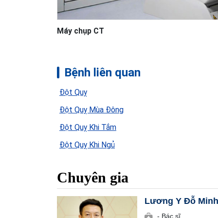
Máy chụp CT
Bệnh liên quan
Đột Quỵ
Đột Quỵ Mùa Đông
Đột Quỵ Khi Tắm
Đột Quỵ Khi Ngủ
Chuyên gia
Lương Y Đỗ Minh
- Bác sĩ