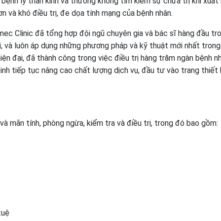
 bệnh lý thần kinh và thường không tìm kiếm sự chữa trị khi xuất
n và khó điều trị, đe dọa tính mạng của bệnh nhân.
c Clinic đã tổng hợp đội ngũ chuyên gia và bác sĩ hàng đầu tro
iới, và luôn áp dụng những phương pháp và kỹ thuật mới nhất trong
iện đại, đã thành công trong việc điều trị hàng trăm ngàn bệnh n
h tiếp tục nâng cao chất lượng dịch vụ, đầu tư vào trang thiết b
và mãn tính, phòng ngừa, kiểm tra và điều trị, trong đó bao gồm:
tuệ