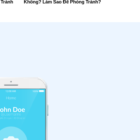
 Tránh
Không? Làm Sao Để Phòng Tránh?