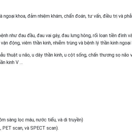
 ngoại khoa, đảm nhiệm khám, chẩn đoán, tư vấn, điều trị và phẫu
h như đau đầu, đau vai gáy, đau lưng hông, rối loạn tiền đình và gi
ạn vận động, viêm thần kinh, nhiễm trùng và bệnh lý thần kinh ngoại 
ẫu thuật u não, u dây thần kinh, u cột sống, chấn thương sọ nã
ần kinh V …
m sàng lọc máu, nước tiểu, và di truyền)
, PET scan, và SPECT scan).