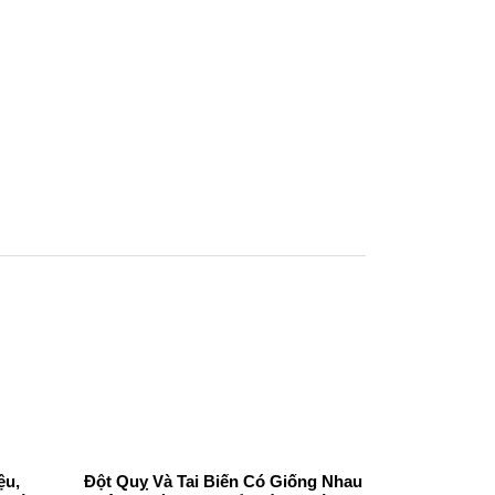
ệu,
Đột Quỵ Và Tai Biến Có Giống Nhau