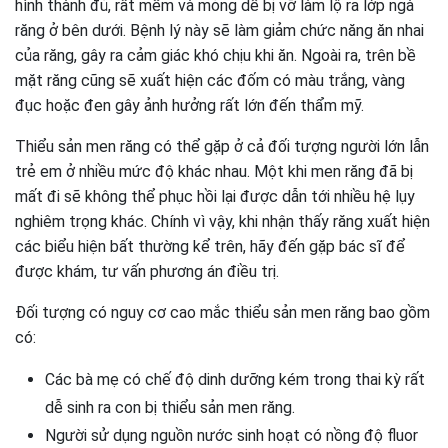
hình thành đủ, rất mềm và mỏng dễ bị vỡ làm lộ ra lớp ngà
răng ở bên dưới. Bệnh lý này sẽ làm giảm chức năng ăn nhai
của răng, gây ra cảm giác khó chịu khi ăn. Ngoài ra, trên bề
mặt răng cũng sẽ xuất hiện các đốm có màu trắng, vàng
đục hoặc đen gây ảnh hưởng rất lớn đến thẩm mỹ.
Thiểu sản men răng có thể gặp ở cả đối tượng người lớn lẫn
trẻ em ở nhiều mức độ khác nhau. Một khi men răng đã bị
mất đi sẽ không thể phục hồi lại được dẫn tới nhiều hệ lụy
nghiêm trọng khác. Chính vì vậy, khi nhận thấy răng xuất hiện
các biểu hiện bất thường kể trên, hãy đến gặp bác sĩ để
được khám, tư vấn phương án điều trị.
Đối tượng có nguy cơ cao mắc thiểu sản men răng bao gồm
có:
Các bà mẹ có chế độ dinh dưỡng kém trong thai kỳ rất
dễ sinh ra con bị thiểu sản men răng.
Người sử dụng nguồn nước sinh hoạt có nồng độ fluor