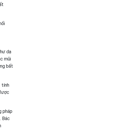
ất
hối
thư dạ
ặc mũi
ững bất
 tính
 được
ng pháp
. Bác
n