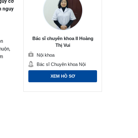
guy cơ
h nguy
Bác sĩ chuyên khoa II Hoàng
ên
Thị Vui
muộn,
Nội khoa
ớn
Bác sĩ Chuyên khoa Nội
XEM HỒ SƠ