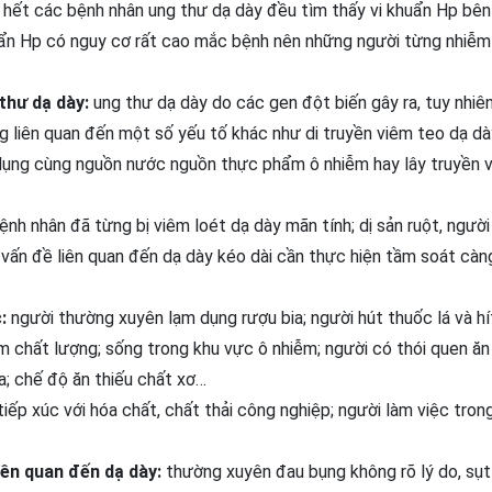
hết các bệnh nhân ung thư dạ dày đều tìm thấy vi khuẩn Hp bên
huẩn Hp có nguy cơ rất cao mắc bệnh nên những người từng nhiễm
thư dạ dày:
ung thư dạ dày do các gen đột biến gây ra, tuy nhiê
ng liên quan đến một số yếu tố khác như di truyền viêm teo dạ d
ử dụng cùng nguồn nước nguồn thực phẩm ô nhiễm hay lây truyền v
ệnh nhân đã từng bị viêm loét dạ dày mãn tính; dị sản ruột, ngườ
 vấn đề liên quan đến dạ dày kéo dài cần thực hiện tầm soát cà
:
người thường xuyên lạm dụng rượu bia; người hút thuốc lá và hí
m chất lượng; sống trong khu vực ô nhiễm; người có thói quen ăn
a; chế độ ăn thiếu chất xơ…
ếp xúc với hóa chất, chất thải công nghiệp; người làm việc tron
iên quan đến dạ dày:
thường xuyên đau bụng không rõ lý do, sụt