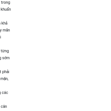
 trong
 khuẩn
n khả
ày mãn
i
i từng
ng sớm
t phải
 mặn,
g các
 cân