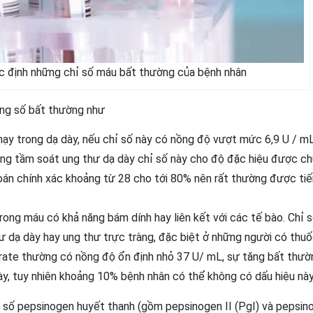
c định những chỉ số máu bất thường của bệnh nhân
ông số bất thường như
hạy trong dạ dày, nếu chỉ số này có nồng độ vượt mức 6,9 U / m
rong tầm soát ung thư dạ dày chỉ số này cho độ đặc hiệu được c
án chính xác khoảng từ 28 cho tới 80% nên rất thường được tiế
ong máu có khả năng bám dính hay liên kết với các tế bào. Chỉ 
 dạ dày hay ung thư trực tràng, đặc biệt ở những người có thuốc
ate thường có nồng độ ổn định nhỏ 37 U/ mL, sự tăng bất thườ
ày, tuy nhiên khoảng 10% bệnh nhân có thể không có dấu hiệu này
 số pepsinogen huyết thanh (gồm pepsinogen II (PgI) và pepsino