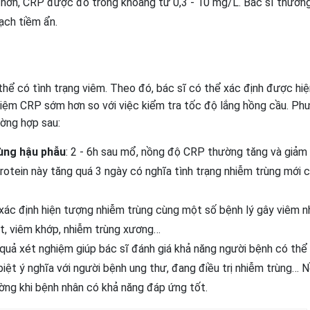
hơn, CRP được đo trong khoảng từ 0,3 - 10 mg/L. Bác sĩ thường
ạch tiềm ẩn.
thể có tình trạng viêm. Theo đó, bác sĩ có thể xác định được hiệ
iệm CRP sớm hơn so với việc kiểm tra tốc độ lắng hồng cầu. Ph
ờng hợp sau:
rùng hậu phẫu
: 2 - 6h sau mổ, nồng độ CRP thường tăng và giảm
otein này tăng quá 3 ngày có nghĩa tình trạng nhiễm trùng mới 
ác định hiện tượng nhiễm trùng cùng một số bệnh lý gây viêm n
ột, viêm khớp, nhiễm trùng xương…
quả xét nghiệm giúp bác sĩ đánh giá khả năng người bệnh có thể
biệt ý nghĩa với người bệnh ung thư, đang điều trị nhiễm trùng… 
ng khi bệnh nhân có khả năng đáp ứng tốt.