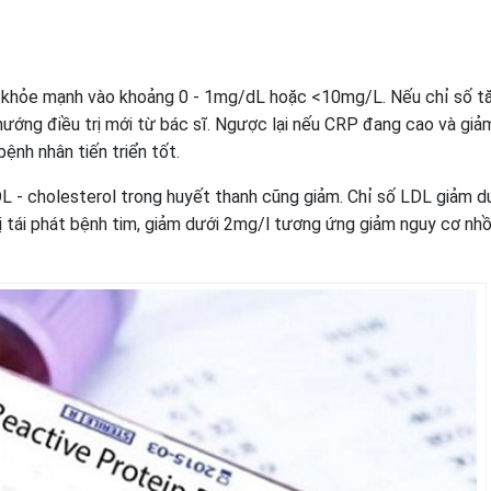
khỏe mạnh vào khoảng 0 - 1mg/dL hoặc <10mg/L. Nếu chỉ số t
hướng điều trị mới từ bác sĩ. Ngược lại nếu CRP đang cao và giả
ệnh nhân tiến triển tốt.
L - cholesterol trong huyết thanh cũng giảm. Chỉ số LDL giảm d
 tái phát bệnh tim, giảm dưới 2mg/l tương ứng giảm nguy cơ nh