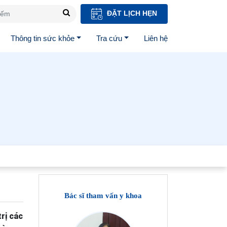
ĐẶT LỊCH HẸN
Thông tin sức khỏe
Tra cứu
Liên hệ
Bác sĩ tham vấn y khoa
rị các