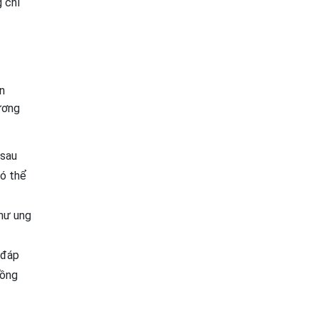
 chỉ
n
ương
 sau
có thể
hư ung
 đáp
Nồng