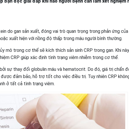
iúp bạn đọc giải đáp khi nào người bệnh cần làm xét nghiệm 
tein do gan sản xuất, đóng vai trò quan trọng trong phản ứng của
hoặc xuất hiện với nồng độ thấp trong máu người bình thường.
ủy mô trong cơ thể sẽ kích thích sản sinh CRP trong gan. Khi này
iệm CRP giúp xác định tình trạng viêm nhiễm trong cơ thể.
bởi sự thay đổi globulin máu và hematocrit. Do đó, giá trị chẩn đ
 được đảm bảo, hỗ trợ tốt cho việc điều trị. Tuy nhiên CRP khô
nh ở tất cả tình trạng viêm.