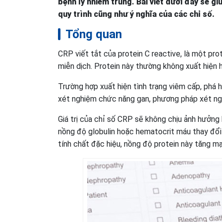
bệnh lý nhiễm trùng. Bài viết dưới đây sẽ g
quy trình cũng như ý nghĩa của các chỉ số.
Tổng quan
CRP viết tắt của protein C reactive, là một pro
miễn dịch. Protein này thường không xuất hiện 
Trường hợp xuất hiện tình trạng viêm cấp, phá h
xét nghiệm chức năng gan, phương pháp xét ngh
Giá trị của chỉ số CRP sẽ không chịu ảnh hưởng 
nồng độ globulin hoặc hematocrit máu thay đổi
tính chất đặc hiệu, nồng độ protein này tăng mạ