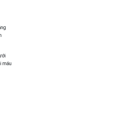
ăng
m
ưới
ồi máu