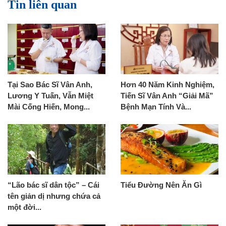
Tin liên quan
Tại Sao Bác Sĩ Vân Anh,
Hơn 40 Năm Kinh Nghiệm,
Lương Y Tuấn, Vẫn Miệt
Tiến Sĩ Vân Anh “Giải Mã”
Mài Cống Hiến, Mong...
Bệnh Mạn Tính Và...
“Lão bác sĩ dân tộc” – Cái
Tiểu Đường Nên Ăn Gì
tên giản dị nhưng chứa cả
một đời...