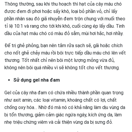
Thông thường, sau khi thu hoạch thì hạt của cây máu chó
được đem đi phơi hoặc sấy khô, loại bỏ phần vỏ, chỉ lấy
phần nhân sau đó giã nhuyễn đem trộn chung với muối theo
tỉ lệ 10:1 và rang cho tới khi khô, cuối cùng ép lấy dầu. Tinh
dầu của hạt máu chó có màu đỏ sẫm, mùi hơi hắc, hơi nhầy.
Để trị ghẻ phỏng, bạn nên tắm rửa sạch sẽ, gãi hoặc chích
cho nốt ghẻ chảy máu rồi bôi trực tiếp dầu máu chó lên vết
thương. Tốt nhất chỉ nên bôi một lượng mỏng vừa đủ,
không nên bôi quá nhiều vì sẽ không tốt cho vết thương.
Sử dụng gel nha đam
Gel của cây nha đam có chứa nhiều thành phần quan trọng
như axit amin, các loại vitamin, khoáng chất có lợi, chất
chống oxy hóa… Nhờ đó mà nó có khả năng làm dịu vùng da
bị tổn thương, giảm cảm giác ngứa ngáy, kích ứng da, làm
nhẹ triệu chứng viêm và cải thiện vùng da bị sưng đỏ.