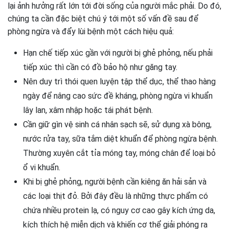
lại ảnh hưởng rất lớn tới đời sống của người mắc phải. Do đó,
chúng ta cần đặc biệt chú ý tới một số vấn đề sau để
phòng ngừa và đẩy lùi bệnh một cách hiệu quả:
Hạn chế tiếp xúc gần với người bị ghẻ phỏng, nếu phải
tiếp xúc thì cần có đồ bảo hộ như găng tay.
Nên duy trì thói quen luyện tập thể dục, thể thao hàng
ngày để nâng cao sức đề kháng, phòng ngừa vi khuẩn
lây lan, xâm nhập hoặc tái phát bệnh.
Cần giữ gìn vệ sinh cá nhân sạch sẽ, sử dụng xà bông,
nước rửa tay, sữa tắm diệt khuẩn để phòng ngừa bệnh.
Thường xuyên cắt tỉa móng tay, móng chân để loại bỏ
ổ vi khuẩn.
Khi bị ghẻ phỏng, người bệnh cần kiêng ăn hải sản và
các loại thịt đỏ. Bởi đây đều là những thực phẩm có
chứa nhiều protein lạ, có nguy cơ cao gây kích ứng da,
kích thích hệ miễn dịch và khiến cơ thể giải phóng ra