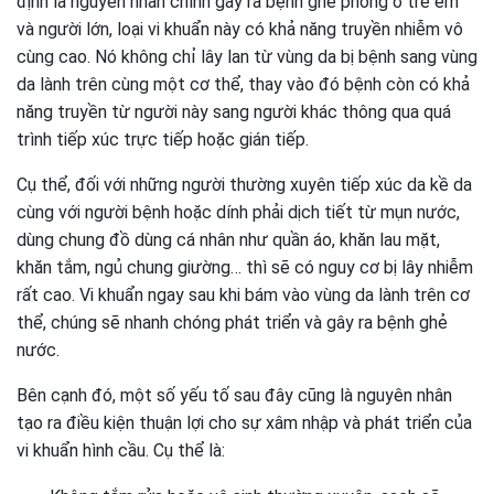
định là nguyên nhân chính gây ra bệnh ghẻ phỏng ở trẻ em
và người lớn, loại vi khuẩn này có khả năng truyền nhiễm vô
cùng cao. Nó không chỉ lây lan từ vùng da bị bệnh sang vùng
da lành trên cùng một cơ thể, thay vào đó bệnh còn có khả
năng truyền từ người này sang người khác thông qua quá
trình tiếp xúc trực tiếp hoặc gián tiếp.
Cụ thể, đối với những người thường xuyên tiếp xúc da kề da
cùng với người bệnh hoặc dính phải dịch tiết từ mụn nước,
dùng chung đồ dùng cá nhân như quần áo, khăn lau mặt,
khăn tắm, ngủ chung giường… thì sẽ có nguy cơ bị lây nhiễm
rất cao. Vi khuẩn ngay sau khi bám vào vùng da lành trên cơ
thể, chúng sẽ nhanh chóng phát triển và gây ra bệnh ghẻ
nước.
Bên cạnh đó, một số yếu tố sau đây cũng là nguyên nhân
tạo ra điều kiện thuận lợi cho sự xâm nhập và phát triển của
vi khuẩn hình cầu. Cụ thể là: