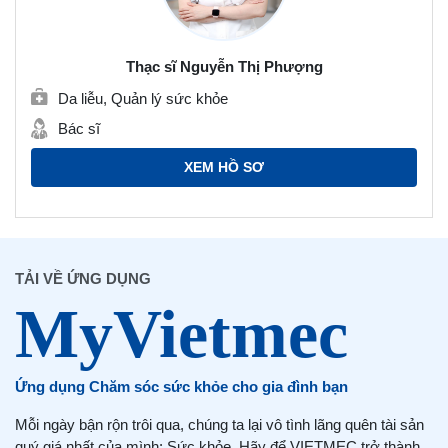
Thạc sĩ Nguyễn Thị Phượng
Da liễu, Quản lý sức khỏe
Bác sĩ
XEM HỒ SƠ
TẢI VỀ ỨNG DỤNG
Ứng dụng Chăm sóc sức khỏe cho gia đình bạn
Mỗi ngày bận rộn trôi qua, chúng ta lại vô tình lãng quên tài sản
quý giá nhất của mình: Sức khỏe. Hãy để VIETMEC trở thành