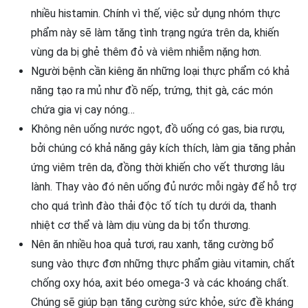
nhiều histamin. Chính vì thế, việc sử dụng nhóm thực
phẩm này sẽ làm tăng tình trạng ngứa trên da, khiến
vùng da bị ghẻ thêm đỏ và viêm nhiễm nặng hơn.
Người bệnh cần kiêng ăn những loại thực phẩm có khả
năng tạo ra mủ như đồ nếp, trứng, thịt gà, các món
chứa gia vị cay nóng…
Không nên uống nước ngọt, đồ uống có gas, bia rượu,
bởi chúng có khả năng gây kích thích, làm gia tăng phản
ứng viêm trên da, đồng thời khiến cho vết thương lâu
lành. Thay vào đó nên uống đủ nước mỗi ngày để hỗ trợ
cho quá trình đào thải độc tố tích tụ dưới da, thanh
nhiệt cơ thể và làm dịu vùng da bị tổn thương.
Nên ăn nhiều hoa quả tươi, rau xanh, tăng cường bổ
sung vào thực đơn những thực phẩm giàu vitamin, chất
chống oxy hóa, axit béo omega-3 và các khoáng chất.
Chúng sẽ giúp bạn tăng cường sức khỏe, sức đề kháng