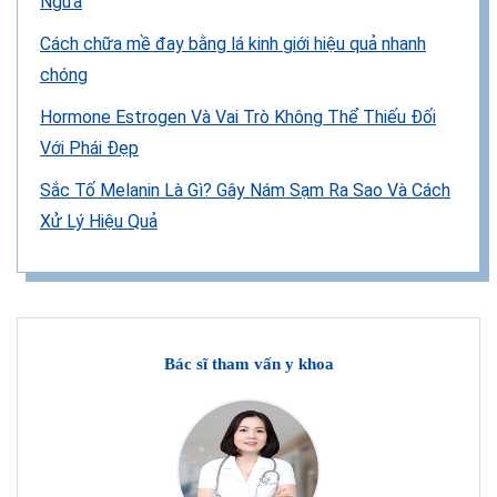
Ngừa
Cách chữa mề đay bằng lá kinh giới hiệu quả nhanh
chóng
Hormone Estrogen Và Vai Trò Không Thể Thiếu Đối
Với Phái Đẹp
Sắc Tố Melanin Là Gì? Gây Nám Sạm Ra Sao Và Cách
Xử Lý Hiệu Quả
Bác sĩ tham vấn y khoa