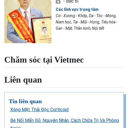
- Bác sĩ
Các lĩnh vực trọng tâm
Cơ - Xương - Khớp, Da - Tóc - Móng,
Nam học, Tai - Mũi - Họng, Tiêu hóa -
Gan - Mật, Thần kinh, Nội tiết
Chăm sóc tại Vietmec
Liên quan
Tin liên quan
Xông Mặt Thải Độc Corticoid
Bé Nổi Mẩn Đỏ: Nguyên Nhân, Cách Chữa Trị Và Phòng