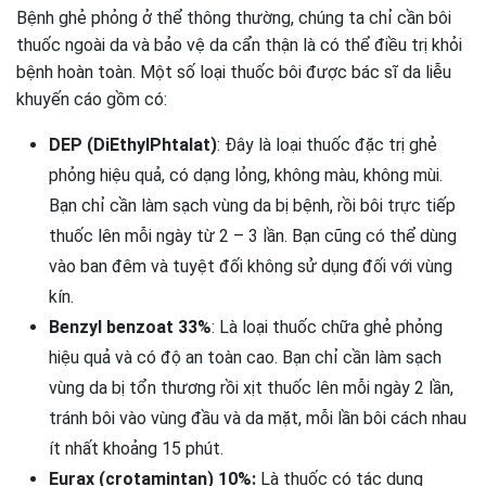
Bệnh ghẻ phỏng ở thể thông thường, chúng ta chỉ cần bôi
thuốc ngoài da và bảo vệ da cẩn thận là có thể điều trị khỏi
bệnh hoàn toàn. Một số loại thuốc bôi được bác sĩ da liễu
khuyến cáo gồm có:
DEP (DiEthylPhtalat)
: Đây là loại thuốc đặc trị ghẻ
phỏng hiệu quả, có dạng lỏng, không màu, không mùi.
Bạn chỉ cần làm sạch vùng da bị bệnh, rồi bôi trực tiếp
thuốc lên mỗi ngày từ 2 – 3 lần. Bạn cũng có thể dùng
vào ban đêm và tuyệt đối không sử dụng đối với vùng
kín.
Benzyl benzoat 33%
: Là loại thuốc chữa ghẻ phỏng
hiệu quả và có độ an toàn cao. Bạn chỉ cần làm sạch
vùng da bị tổn thương rồi xịt thuốc lên mỗi ngày 2 lần,
tránh bôi vào vùng đầu và da mặt, mỗi lần bôi cách nhau
ít nhất khoảng 15 phút.
Eurax (crotamintan) 10%:
Là thuốc có tác dụng