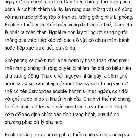
nguy cơ mắc bệnh cao hơn. Các triệu chứng đặc trưng của
bệnh là sự hình thành và lây lan rộng của những vệt đỏ cùng
với mụn nước phồng rộp ở trên da, trông giống như bị phỏng.
Bệnh có thể lây lan đến nhiều vùng da trên cơ thể, thậm chí
là phát ra toàn thân. Ngoài ra còn lây từ người sang người
thông qua việc tiếp xúc với các đồ vật có chứa mầm bệnh
hoặc tiếp xúc trực tiếp da với da.
Ghẻ phỏng và ghẻ nước là hai bệnh lý hoàn toàn khác nhau,
thế nhưng chúng thường xuyên bị nhầm lẫn bởi có biểu hiện
khá tương đồng. Thực chất, nguyên nhân gây ra bệnh ghẻ
nước là do sự xâm nhập của một loại ký sinh trùng vào cơ
thể có tên Sarcoptes scabiei hominis (mạt ngứa), còn đối
với ghẻ nước là do vi khuẩn hình cầu. Chính vì thế mà chúng
ta cần quan sát kỹ các biểu hiện trên da và triệu chứng đi
kèm để xác định chính xác tình trạng bệnh, qua đó có
phương pháp xử lý phù hợp.
Bệnh thường có xu hướng phát triển mạnh và mùa nóng và