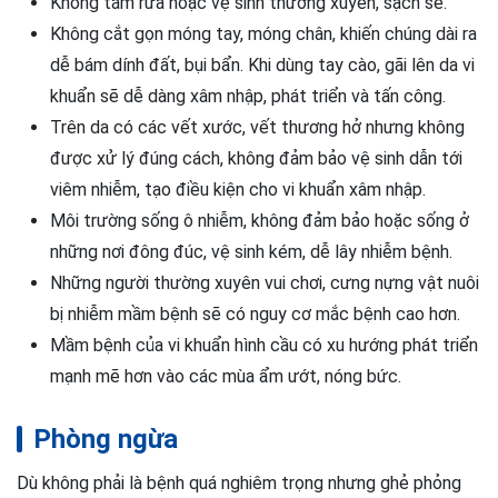
Không tắm rửa hoặc vệ sinh thường xuyên, sạch sẽ.
Không cắt gọn móng tay, móng chân, khiến chúng dài ra
dễ bám dính đất, bụi bẩn. Khi dùng tay cào, gãi lên da vi
khuẩn sẽ dễ dàng xâm nhập, phát triển và tấn công.
Trên da có các vết xước, vết thương hở nhưng không
được xử lý đúng cách, không đảm bảo vệ sinh dẫn tới
viêm nhiễm, tạo điều kiện cho vi khuẩn xâm nhập.
Môi trường sống ô nhiễm, không đảm bảo hoặc sống ở
những nơi đông đúc, vệ sinh kém, dễ lây nhiễm bệnh.
Những người thường xuyên vui chơi, cưng nựng vật nuôi
bị nhiễm mầm bệnh sẽ có nguy cơ mắc bệnh cao hơn.
Mầm bệnh của vi khuẩn hình cầu có xu hướng phát triển
mạnh mẽ hơn vào các mùa ẩm ướt, nóng bức.
Phòng ngừa
Dù không phải là bệnh quá nghiêm trọng nhưng ghẻ phỏng