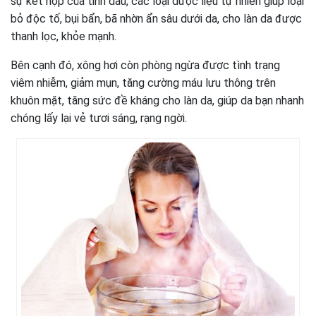
sự kết hợp của tinh dầu, các loại dược liệu tự nhiên giúp loại
bỏ độc tố, bụi bẩn, bã nhờn ẩn sâu dưới da, cho làn da được
thanh lọc, khỏe mạnh.
Bên cạnh đó, xông hơi còn phòng ngừa được tình trạng
viêm nhiễm, giảm mụn, tăng cường máu lưu thông trên
khuôn mặt, tăng sức đề kháng cho làn da, giúp da bạn nhanh
chóng lấy lại vẻ tươi sáng, rạng ngời.