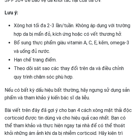
SPF 30+ để bảo vệ da khỏi tác hại của tia UV.
Lưu ý:
Xông hơi tối đa 2-3 lần/tuần. Không áp dụng với trường
hợp da bị mẩn đỏ, kích ứng hoặc có vết thương hở.
Bổ sung thực phẩm giàu vitamin A, C, E, kẽm, omega-3
và uống đủ nước.
Hạn chế trang điểm.
Theo dõi sát sao các thay đổi trên da và điều chỉnh
quy trình chăm sóc phù hợp.
Nếu có bất kỳ dấu hiệu bất thường, hãy ngưng sử dụng sản
phẩm và tham khảo ý kiến bác sĩ da liễu.
Bài viết trên đây đã gợi ý cho bạn 4 cách xông mặt thải độc
corticoid được tin dùng và cho hiệu quả cao nhất. Bạn có
thể tham khảo và thực hiện ngay tại nhà để có thể thoát
khỏi những ám ảnh khi da bị nhiễm corticoid. Hãy kiên trì