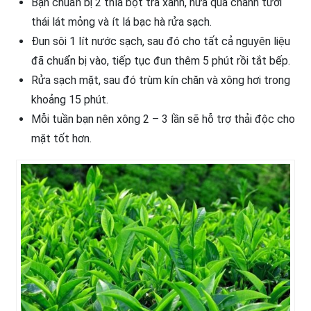
Bạn chuẩn bị 2 thìa bột trà xanh, nửa quả chanh tươi
thái lát mỏng và ít lá bạc hà rửa sạch.
Đun sôi 1 lít nước sạch, sau đó cho tất cả nguyên liệu
đã chuẩn bị vào, tiếp tục đun thêm 5 phút rồi tắt bếp.
Rửa sạch mặt, sau đó trùm kín chăn và xông hơi trong
khoảng 15 phút.
Mỗi tuần bạn nên xông 2 – 3 lần sẽ hỗ trợ thải độc cho
mặt tốt hơn.