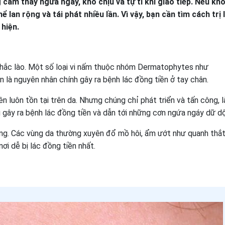
ảm thấy ngứa ngáy, khó chịu và tự ti khi giao tiếp. Nếu kh
ể lan rộng và tái phát nhiều lần. Vì vậy, bạn cần tìm cách trị 
 hiện.
 hắc lào. Một số loại vi nấm thuộc nhóm Dermatophytes như
là nguyên nhân chính gây ra bệnh lác đồng tiền ở tay chân.
ên luôn tồn tại trên da. Nhưng chúng chỉ phát triển và tấn công, 
 gây ra bệnh lác đồng tiền và dẫn tới những cơn ngứa ngáy dữ dộ
ông. Các vùng da thường xuyên đổ mồ hôi, ẩm ướt như quanh thắt
ơi dễ bị lác đồng tiền nhất.