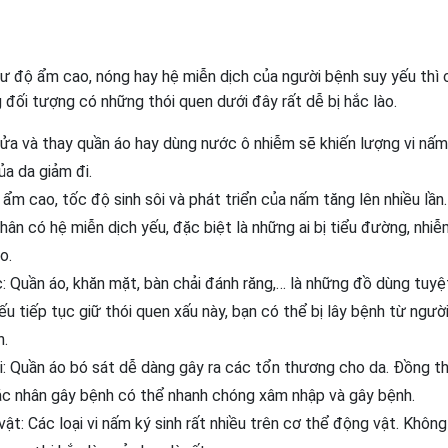
 như độ ẩm cao, nóng hay hệ miễn dịch của người bệnh suy yếu thì
 đối tượng có những thói quen dưới đây rất dễ bị hắc lào.
rửa và thay quần áo hay dùng nước ô nhiễm sẽ khiến lượng vi nấm
ủa da giảm đi.
ẩm cao, tốc độ sinh sôi và phát triển của nấm tăng lên nhiều lần.
n có hệ miễn dịch yếu, đặc biệt là những ai bị tiểu đường, nhi
o.
 Quần áo, khăn mặt, bàn chải đánh răng,… là những đồ dùng tuyệ
u tiếp tục giữ thói quen xấu này, bạn có thể bị lây bệnh từ ngườ
h.
: Quần áo bó sát dễ dàng gây ra các tổn thương cho da. Đồng th
tác nhân gây bệnh có thể nhanh chóng xâm nhập và gây bệnh.
ật: Các loại vi nấm ký sinh rất nhiều trên cơ thể động vật. Khôn