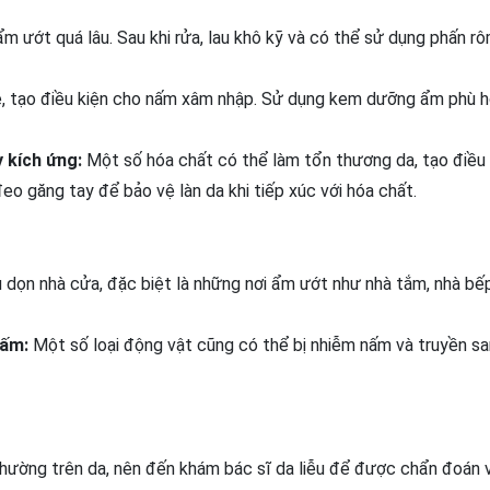
m ướt quá lâu. Sau khi rửa, lau khô kỹ và có thể sử dụng phấn r
nẻ, tạo điều kiện cho nấm xâm nhập. Sử dụng kem dưỡng ẩm phù 
y kích ứng:
Một số hóa chất có thể làm tổn thương da, tạo điều 
eo găng tay để bảo vệ làn da khi tiếp xúc với hóa chất.
 dọn nhà cửa, đặc biệt là những nơi ẩm ướt như nhà tắm, nhà bế
nấm:
Một số loại động vật cũng có thể bị nhiễm nấm và truyền s
hường trên da, nên đến khám bác sĩ da liễu để được chẩn đoán 