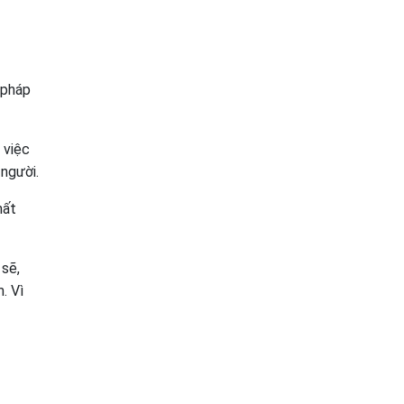
 pháp
 việc
 người.
mất
 sẽ,
. Vì