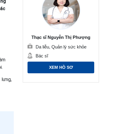
ông
lác
Thạc sĩ Nguyễn Thị Phượng
Da liễu, Quản lý sức khỏe
Bác sĩ
làm
i.
XEM HỒ SƠ
 lưng,