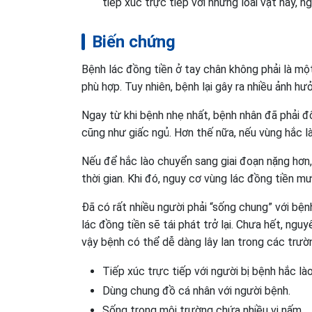
tiếp xúc trực tiếp với những loài vật này, ng
Biến chứng
Bệnh lác đồng tiền ở tay chân không phải là mộ
phù hợp. Tuy nhiên, bệnh lại gây ra nhiều ảnh h
Ngay từ khi bệnh nhẹ nhất, bệnh nhân đã phải đ
cũng như giấc ngủ. Hơn thế nữa, nếu vùng hắc lào
Nếu để hắc lào chuyển sang giai đoạn nặng hơn, 
thời gian. Khi đó, nguy cơ vùng lác đồng tiền m
Đã có rất nhiều người phải “sống chung” với bện
lác đồng tiền sẽ tái phát trở lại. Chưa hết, ngu
vậy bệnh có thể dễ dàng lây lan trong các trườ
Tiếp xúc trực tiếp với người bị bệnh hắc lào
Dùng chung đồ cá nhân với người bệnh.
Sống trong môi trường chứa nhiều vi nấm.