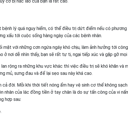
uy cơ bị hắc lào của bạn là rất cao.
t bệnh lý quá nguy hiểm, có thể điều trị dứt điểm nếu có phương
ưởng xấu tới cuộc sống hàng ngày của các bệnh nhân.
ối mặt với những cơn ngứa ngáy khó chịu, làm ảnh hưởng tới công
 ở nơi dễ nhìn thấy, bạn sẽ rất tự ti, ngại tiếp xúc và gặp gỡ mọi
lan rộng ra những khu vực khác thì việc điều trị sẽ khó khăn và 
ưng mủ, sưng đau và để lại sẹo sau này khá cao.
h cả đời. Mỗi khi thời tiết nóng ẩm hay vệ sinh cơ thể không sạch
yên nhân của lác đồng tiền ở tay chân là do sự tấn công của vi nấm
ng hợp sau:
.