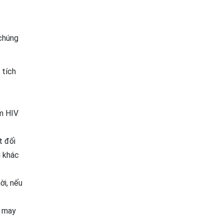
 chúng
 tích
ễm HIV
t đối
i khác
ời, nếu
g may