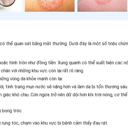
, có thể quan sát bằng mắt thường. Dưới đây là một số triệu chứ
hoặc hình tròn như đồng tiền. Xung quanh có thể xuất hiện các n
y chân với những khu vực còn lại rất rõ ràng.
những vùng da khỏe mạnh còn lại.
hời, tình trạng mụn nước sẽ nặng hơn và làm da bị tổn thương sâu.
giác khó chịu. Cơn ngứa trở nên dữ dội hơn khi trời nóng, cơ thể
ị bong tróc.
ị rụng tóc, chạm vào khu vực bị bệnh cảm thấy đau rát.