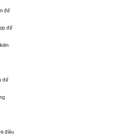
ôm để
hợp để
kiện
p để
ang
và điều