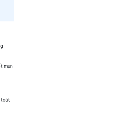
ng
ốt mụn
 toát