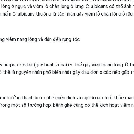
n lông ở ngực và viêm lỗ chân lông ở lưng. C. albicans có thể ảnh
, nấm C. albicans thường là tác nhân gây viêm lỗ chân lông ở râu.
ứng viêm nang lông và dẫn đến rụng tóc.
rus herpes zoster (gây bệnh zona) có thể gây viêm nang lông. Ở tr
ó thể là nguyên nhân phổ biến nhất gây đau đớn ở các nếp gấp tr
ời trưởng thành bị ức chế miễn dịch và người cao tuổi khỏe mạn
Trong một số trường hợp, bệnh ghẻ cũng có thể kích hoạt viêm 