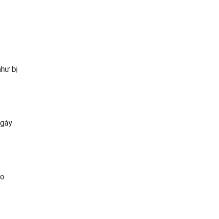
như bị
ngày
do