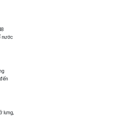
48
ể nước
ng
 đến
ở lưng,