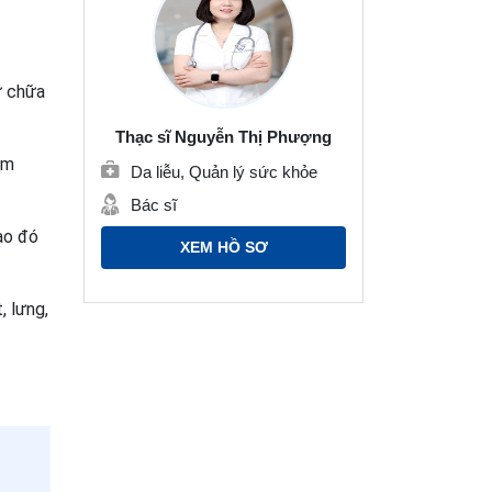
ự chữa
Thạc sĩ Nguyễn Thị Phượng
êm
Da liễu, Quản lý sức khỏe
Bác sĩ
ào đó
XEM HỒ SƠ
, lưng,