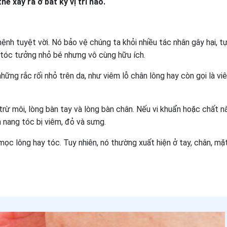
ể xảy ra ở bất kỳ vị trí nào.
ệnh tuyệt vời. Nó bảo vệ chúng ta khỏi nhiều tác nhân gây hại, t
/tóc tưởng nhỏ bé nhưng vô cùng hữu ích.
hững rắc rối nhỏ trên da, như viêm lỗ chân lông hay còn gọi là vi
trừ môi, lòng bàn tay và lòng bàn chân. Nếu vi khuẩn hoặc chất n
 nang tóc bị viêm, đỏ và sưng.
mọc lông hay tóc. Tuy nhiên, nó thường xuất hiện ở tay, chân, mặt