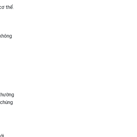
cơ thể.
(không
 thường
 chúng
ới