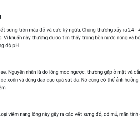
g
vết sưng tròn màu đỏ và cực kỳ ngứa. Chúng thường xảy ra 24 - 
as. Vi khuẩn này thường được tìm thấy trong bồn nước nóng và b
ng độ pH.
arbae. Nguyên nhân là do lông mọc ngược, thường gặp ở mặt và cẳ
 tóc xoăn và dùng dao cạo quá sát da. Nó cũng có thể ảnh hưởng
hâm.
Loại viêm nang lông này gây ra các vết sưng đỏ, có mủ, mãn tính 