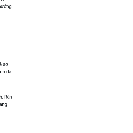
 hưởng
ẻ sơ
ên da.
h. Rận
nang