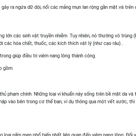
ó gây ra ngứa dữ dội, nổi các mảng mụn lan rộng gần mặt và trên 
g lớn các sinh vật truyền nhiễm. Tuy nhiên, nó thường vô trùng 
i các hóa chất, thuốc, các kích thích vật lý (như cạo râu)...
trọng giúp điều trị viêm nang lông thành công.
o gồm:
thủ phạm chính. Những loại vi khuẩn này sống trên bề mặt da và
hập vào bên trong cơ thể bạn, ví dụ thông qua một vết xước, thì
g loại nấm men phổ biến nhất liên quan đến viêm nang lông. Đối v