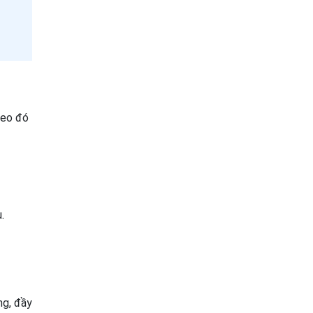
heo đó
.
ng, đầy