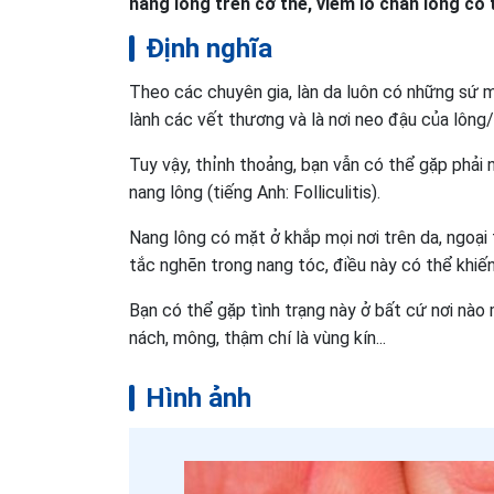
nang lông trên cơ thể, viêm lỗ chân lông có th
Định nghĩa
Theo các chuyên gia, làn da luôn có những sứ m
lành các vết thương và là nơi neo đậu của lông
Tuy vậy, thỉnh thoảng, bạn vẫn có thể gặp phải n
nang lông (tiếng Anh: Folliculitis).
Nang lông có mặt ở khắp mọi nơi trên da, ngoại 
tắc nghẽn trong nang tóc, điều này có thể khiến
Bạn có thể gặp tình trạng này ở bất cứ nơi nào 
nách, mông, thậm chí là vùng kín...
Hình ảnh