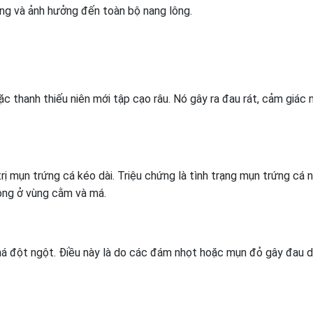
ặng và ảnh hưởng đến toàn bộ nang lông.
c thanh thiếu niên mới tập cạo râu. Nó gây ra đau rát, cảm giác 
rị mụn trứng cá kéo dài. Triệu chứng là tình trạng mụn trứng cá 
lông ở vùng cằm và má.
khá đột ngột. Điều này là do các đám nhọt hoặc mụn đỏ gây đau 