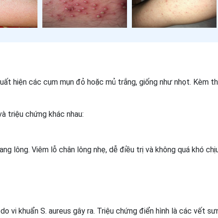
 xuất hiện các cụm mụn đỏ hoặc mủ trắng, giống như nhọt. Kèm t
và triệu chứng khác nhau:
g lông. Viêm lỗ chân lông nhẹ, dễ điều trị và không quá khó chịu
do vi khuẩn S. aureus gây ra. Triệu chứng điển hình là các vết sư